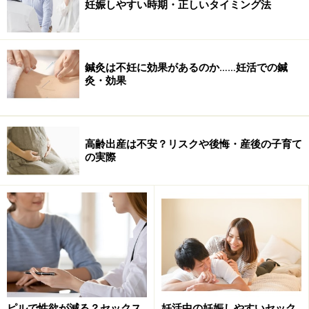
― 日本人の精力はそもそも弱いものなのでしょうか？
妊娠しやすい時期・正しいタイミング法
日本人は欧米人に比べてお酒が弱いですよね。それは肝
臓の酵素の違いによるものなんですが、それと同じよう
鍼灸は不妊に効果があるのか……妊活での鍼
灸・効果
に日本人は欧米人に比べて男性ホルモンが低いのだろう
と思っていました。
ところが、３年前に日本人の年代別の男性ホルモンの基
高齢出産は不安？リスクや後悔・産後の子育て
の実際
準値が報告されたのですが、それは欧米人と大きく変わ
りませんでした。直腸や膀胱の手術後のQOL（Quality of
Life）を評価すると、欧米では勃起神経が駄目になって
性交渉が持てなくなるとすごくQOLが下がるんですが、
日本ではそうでもありません。
今回のサーヴェイの結果は、欧米人より日本人の精力が
弱いということではなくて、文化やライフスタイルの違
ピルで性欲が減る？セックス
妊活中の妊娠しやすいセック