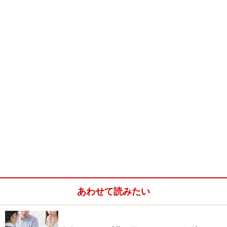
日本人の精力は本当に弱いのか？
― 先生はこのデータを見てどのような印象を持たれまし
たか？
数年で日本人のSEXライフが大きく変わることはないで
しょうから、また前と同じ結果だなと思いました。た
だ、インターネットを通じてのサーヴェイとのことです
が、このデータはすごく偏りがあるのではないでしょう
か？
日本人だけがかけ離れて低くて、Durexの日本市場での
マーケティングと関係してるのではないかと勘ぐりたく
あわせて読みたい
なるほどです（笑）。