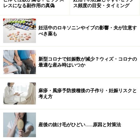
いが数字となって表れているのではないでしょうか。
レスになる副作用の真偽
ス頻度の目安・タイミング
― 男性不妊やEDといった精力の弱さに関連する人の比率
妊活中のロキソニンやイブの影響・夫が注意す
は増えているのでしょうか？
べき薬も
欧米ではEDは離婚の大きな原因となります。
新型コロナで妊娠数が減少？ウィズ・コロナの
最適な産み時はいつか
確かに私のところを受診する男性不妊やEDの患者さんは
増えている印象はあります。それは現代人の精力が弱く
なったということなのかもしれませんが、一人で悩まず
麻疹・風疹予防接種後の子作り・妊娠リスクと
に病院を受診する男性が増えたということもあるのでは
考え方
ないでしょうか。
男性不妊にしてもEDにしても現在は有効な治療があるわ
産後の抜け毛がひどい……原因と対策法
けだし、良くなる希望があるなら医者に相談しようと思
う男性が増えたのだと思います。それはいいことですよ