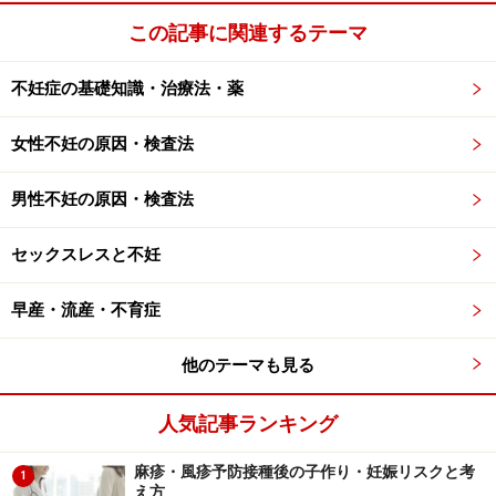
ね。
この記事に関連するテーマ
次のページ
では欧米との違いや実際にどのように解消す
不妊症の基礎知識・治療法・薬
るべきなのかを具体的にお話頂きます。
女性不妊の原因・検査法
※記事内容は執筆時点のものです。最新の内容をご確認くださ
い。
男性不妊の原因・検査法
※当サイトにおける医師・医療従事者等による情報の提供は、診
断・治療行為ではありません。診断・治療を必要とする方は、適
切な医療機関での受診をおすすめいたします。記事内容は執筆者
セックスレスと不妊
個人の見解によるものであり、全ての方への有効性を保証するも
のではありません。当サイトで提供する情報に基づいて被ったい
かなる損害についても、当社、各ガイド、その他当社と契約した
早産・流産・不育症
情報提供者は一切の責任を負いかねます。
免責事項
他のテーマも見る
次のページへ
1
/
2
人気記事ランキング
麻疹・風疹予防接種後の子作り・妊娠リスクと考
1
え方