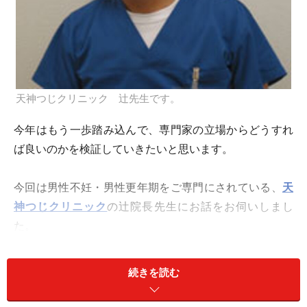
天神つじクリニック 辻先生です。
今年はもう一歩踏み込んで、専門家の立場からどうすれ
ば良いのかを検証していきたいと思います。
今回は男性不妊・男性更年期をご専門にされている、
天
神つじクリニック
の辻院長先生にお話をお伺いしまし
た。
（関連記事：
天神つじクリニック訪問記（男性不妊専
門）
）
続きを読む