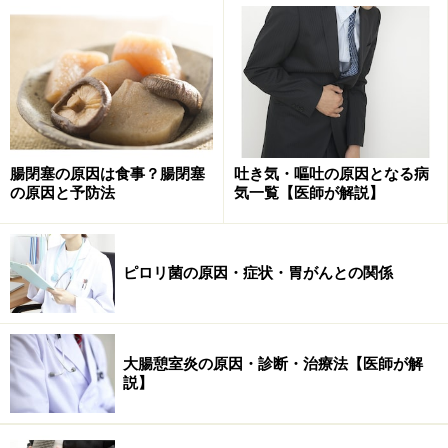
雪印乳業の事件で生乳の品質管理に問題があり、牛
腸閉塞の原因は食事？腸閉塞
吐き気・嘔吐の原因となる病
乳を汚染していたのも、この菌です。雪印の牛乳
の原因と予防法
気一覧【医師が解説】
は、セレウス菌に加えて、
黄色ブドウ球菌の毒素
に
も汚染されていました。
ピロリ菌の原因・症状・胃がんとの関係
なお納豆菌、セレウス菌の仲間には、さらに恐ろし
い炭疽菌もいます。どれくらい強力な菌かが分かる
はずです。セレウス菌の食中毒は黄色ブドウ球によ
大腸憩室炎の原因・診断・治療法【医師が解
る食中毒と似ています。
説】
食後、30分から数時間後の嘔吐
その後の下痢