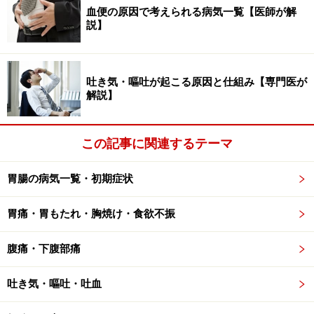
血便の原因で考えられる病気一覧【医師が解
食事は加熱調理してある事が多い
説】
吐き気・嘔吐が起こる原因と仕組み【専門医が
>>次ページでは、セレウス菌による食中毒対策を考えま
解説】
す。>>
※記事内容は執筆時点のものです。最新の内容をご確認くださ
この記事に関連するテーマ
い。
※当サイトにおける医師・医療従事者等による情報の提供は、診
断・治療行為ではありません。診断・治療を必要とする方は、適
胃腸の病気一覧・初期症状
切な医療機関での受診をおすすめいたします。記事内容は執筆者
個人の見解によるものであり、全ての方への有効性を保証するも
のではありません。当サイトで提供する情報に基づいて被ったい
胃痛・胃もたれ・胸焼け・食欲不振
かなる損害についても、当社、各ガイド、その他当社と契約した
情報提供者は一切の責任を負いかねます。
免責事項
腹痛・下腹部痛
吐き気・嘔吐・吐血
次のページへ
1
/
2