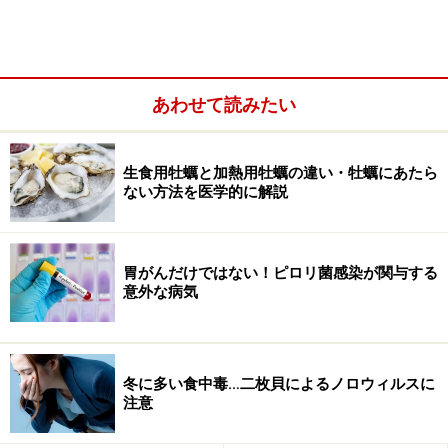
納豆菌の仲間は不死身とはいいませんが、消毒に耐え
るんです！
あわせて読みたい
乾燥に強く、熱に強く、消毒剤に強い身近な菌は、
納豆菌です。納豆菌の仲間は、和名では一般に枯草
生食用牡蠣と加熱用牡蠣の違い・牡蠣にあたら
菌と呼ばれています。この菌の仲間のほとんどは無
ない方法を医学的に解説
害ですが、例外があります。それがセレウス菌で
す。
胃がんだけではない！ピロリ菌感染が関与する
意外な病気
冬に多い食中毒…二枚貝によるノロウィルスに
注意