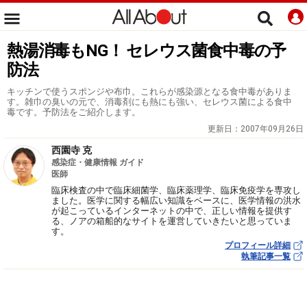
熱湯消毒もNG！ セレウス菌食中毒の予
防法
キッチンで使うスポンジや布巾。これらが感染源となる食中毒がありま
す。雑巾の臭いの元で、消毒剤にも熱にも強い、セレウス菌による食中
毒です。予防法をご紹介します。
更新日：
2007年09月26日
西園寺 克
感染症・健康情報 ガイド
医師
臨床検査の中で臨床細菌学、臨床薬理学、臨床免疫学を専攻し
ました。医学に関する幅広い知識をベースに、医学情報の洪水
が起こっているインターネットの中で、正しい情報を提供す
る、ノアの箱船的なサイトを運営していきたいと思っていま
す。
プロフィール詳細
執筆記事一覧