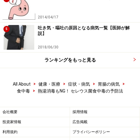
2014/04/17
吐き気・嘔吐の原因となる病気一覧【医師が解
5
説】
2018/06/30
ランキングをもっと見る
>
>
>
>
All About
健康・医療
症状・病気
胃腸の病気
>
食中毒
熱湯消毒もNG！ セレウス菌食中毒の予防法
会社概要
採用情報
投資家情報
広告掲載
利用規約
プライバシーポリシー