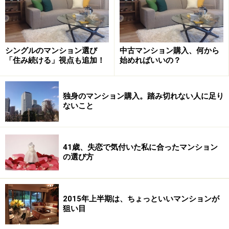
シングルのマンション選び
中古マンション購入、何から
Fさんは、それまでの家賃と無駄遣いを減らせば、毎月
「住み続ける」視点も追加！
始めればいいの？
返済額15万円は返せるだろう、と試算。毎月返済13.2万
円+管理費等で15万円台のプランを設定します。賃貸に
独身のマンション購入。踏み切れない人に足り
お住まいの方は、現在の家賃を基準にあとどれくらいプ
ないこと
ラスできるのか、あるいはマイナスしたいのか、をポイ
ントにすると、失敗しない返済プランを組むことができ
るので、おすすめです。
41歳、失恋で気付いた私に合ったマンション
の選び方
2015年上半期は、ちょっといいマンションが
早期返済にこだわった日々の意識
狙い目