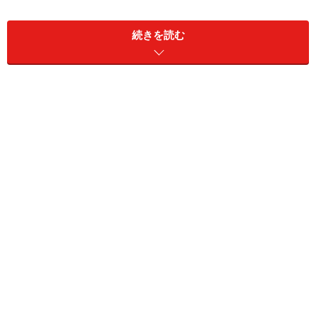
続きを読む
自分のマンションが欲しい、という強い思いが、成功の秘
訣
「今思えば、返済期間中、金利が低かったのが幸いし