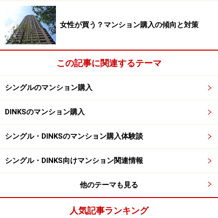
「29歳で購入。住宅ローンが終了する35年後は64歳。少
しへこみました」とFさん。生活に負担のない範囲で少
女性が買う？マンション購入の傾向と対策
しずつ返済するか、少しでも早く完済するために繰上返
済などを駆使するのか。Fさんが選択したのは早期返
この記事に関連するテーマ
済。
シングルのマンション購入
「シングルだし、これからどうなるかイメージは付かな
かった。それでも自分のマンションが欲しいという思い
DINKSのマンション購入
が強く。これはもう、短期間だけと割り切って、生活費
を抑え繰上返済作戦しかない、と決心したのです」とF
シングル・DINKSのマンション購入体験談
さんは笑います。
シングル・DINKS向けマンション関連情報
結果は、15年にて完済。毎月返済のみで返済し、ボーナ
他のテーマも見る
スはすべて繰上返済資金にまわすという徹底ぶり。「今
って、繰上返済の手数料が不要のところも多いですね。
人気記事ランキング
私の時はそのような金融機関が少なくて、とても羨まし