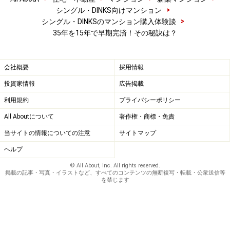
※記事内容は執筆時点のものです。最新の内容をご確認くださ
>
シングル・DINKS向けマンション
い。
>
シングル・DINKSのマンション購入体験談
35年を15年で早期完済！その秘訣は？
会社概要
採用情報
投資家情報
広告掲載
利用規約
プライバシーポリシー
All Aboutについて
著作権・商標・免責
当サイトの情報についての注意
サイトマップ
ヘルプ
© All About, Inc. All rights reserved.
掲載の記事・写真・イラストなど、すべてのコンテンツの無断複写・転載・公衆送信等
を禁じます