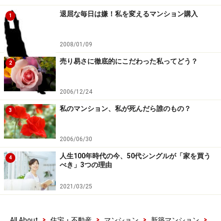
いです」とさすがに情報通です。
退屈な毎日は嫌！私を変えるマンション購入
1
それほど頑張れる秘訣は何か？と尋ねると「そうした
2008/01/09
い、と強く思い込むこと」との回答。毎月15万円という
売り易さに徹底的にこだわった私ってどう？
住居費は、決して安いものではありません。それでも、
2
毎月に余裕が出れば、必ず繰上返済貯金へまわしたと
か。「ちょうど仕事が忙しい時期で、遊ぶ時間がなかっ
2006/12/24
たのもよかったのかも」と振り返るFさんです。
私のマンション、私が死んだら誰のもの？
3
「短期返済だから頑張れる」。そのような考え方もある
2006/06/30
のです。最初から短期で組む方法、Fさんのように35年
人生100年時代の今、50代シングルが「家を買う
4
の長期で組んでおいて繰上返済により、期間を短縮して
べき」3つの理由
いく方法、と早期返済の方法にもバリエーションがあり
2021/03/25
ます。ポイントは、ご自身の生活や性格に適した方法を
選択すること。自分を見つめることも大切です。
>
>
>
>
All About
住宅・不動産
マンション
新築マンション