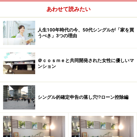
た」とFさんは振り返ります。マンション価格4200万
円。頭金200万円。借入は、35年・元利均等返済で4000
あわせて読みたい
万円。「4000万円という普段の生活では考えられない数
字で、少し感覚は麻痺していたのかもしれません」とF
人生100年時代の今、50代シングルが「家を買
さんは振り返りますが、「総額のマンション価格ではな
うべき」3つの理由
く、毎月のお給料からどれくらい払えるかを意識して、
資金プランを組みました」と、大変参考になるコメント
です。
＠ｃｏｓｍｅと共同開発された女性に優しいマ
ンション
シングル的確定申告の落し穴!?ローン控除編