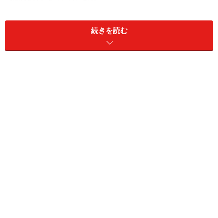
今回作成するマクロの概要
続きを読む
ファイル名はFileCopyステートメントを使
用して変更する
ファイル名を変更するには、いくつか方法があります
が、今回は「
ExcelVBAでファイル処理を実行してみよ
う
」で紹介したFileCopyステートメントを使用します。
本来、このステートメントは、引数Sourceに指定された
ファイルを、引数Destinationに指定された場所にコピー
するステートメントですが、引数Destinationに変更後の
ファイル名を指定することで、ファイルをコピーしなが
らファイル名を変更することができます。この性質を利
用して、ファイル名を変更するマクロを作成します。