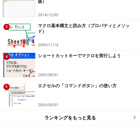
版）
「旧ファイル名一覧」に入力されているファイル名で
す。また、ファイル名一覧を7行目から次々と参照して
2014/12/05
いくには、Do...Loopステートメントのカウンタ変数iを利
マクロ基本構文と読み方（プロパティとメソッ
3
用して、「i行1列目のセル」を参照すればよいので、引
ド）
数Sourceは下図のように指定します。フォルダパスとフ
2009/11/16
ァイル名を「?」でつなぐことを忘れないようにしましょ
ショートカットキーでマクロを実行しよう
う。
4
2009/08/01
引数Sourceの指定
エクセルの「コマンドボタン」の使い方
5
2009/08/01
同様に、引数Destinationには「コピー先フォルダパス」
ランキングをもっと見る
と「新ファイル名一覧のファイル名」を使用して記述し
ます。「新ファイル名一覧」はB列にあるので、「i行2列
目のセル」を参照します。