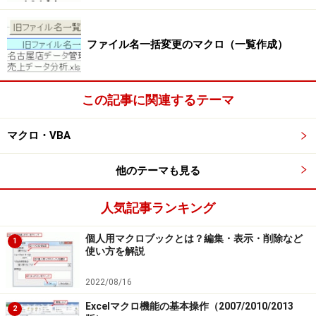
Do...Loopステートメントでは、カウンタ変数の「宣言｣
「初期化｣「加算｣、そして｢終了条件」を記述するのでし
たね。今回は、7行目からA列が空白になるまで処理を繰
ファイル名一括変更のマクロ（一覧作成）
り返したいわけですから、宣言したカウンタ変数は
「7」で初期化して「1」を加算していき、終了条件を
この記事に関連するテーマ
「A列が空白なるまで」とします。したがって、FileCopy
ステートメントを繰り返し実行するマクロは下図のよう
マクロ・VBA
な形になります。
他のテーマも見る
FileCopyステートメントを繰り返し実行するマクロ
人気記事ランキング
個人用マクロブックとは？編集・表示・削除など
1
使い方を解説
引数Sourceには、名前を変更したいファイルのファイル
2022/08/16
パスを指定します。ファイルの場所はセルB2に入力され
ている「コピー元フォルダパス」、ファイル名はA列の
Excelマクロ機能の基本操作（2007/2010/2013
2