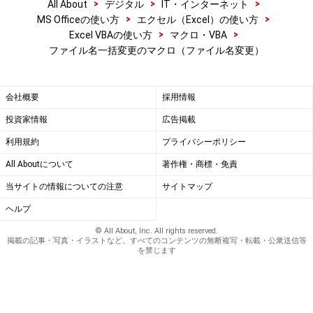
>
>
>
All About
デジタル
IT・インターネット
>
>
MS Officeの使い方
エクセル（Excel）の使い方
>
>
Excel VBAの使い方
マクロ・VBA
引数Destinationの指定
ファイル名一括変更のマクロ（ファイル名変更）
会社概要
採用情報
この内容を、前回作成したマクロの下側に入力します。
投資家情報
広告掲載
ここでは、マクロの名前を「ファイル名変更」としてお
利用規約
プライバシーポリシー
きましょう。また、処理が終了したことが明確にわかる
All Aboutについて
著作権・商標・免責
ように、MsgBox関数で「リネーム処理が終了しまし
当サイトの情報についての注意
サイトマップ
た。」というメッセージを表示するステートメントを記
ヘルプ
述しておきます。
© All About, Inc. All rights reserved.
掲載の記事・写真・イラストなど、すべてのコンテンツの無断複写・転載・公衆送信等
を禁じます
「ファイル名変更」マクロを記述