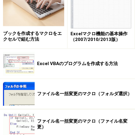
このFileCopyステートメントは、ファイル名一覧の各行
について繰り返し実行する必要があります。そこで、今
回もDo...Loopステートメントを使用して繰り返し処理を
記述しましょう。ポイントとなるのは、下図のとおり、
ブックを作成するマクロをエ
Excelマクロ機能の基本操作
クセルで組む方法
（2007/2010/2013版）
7行目からA列が空白になるまでFileCopyステートメント
を実行する点です。
Excel VBAのプログラムを作成する方法
A列の7行目からA列が空白になるまでFIleCopyステートメン
トを実行する
ファイル名一括変更のマクロ（フォルダ選択）
ファイル名一括変更のマクロ（ファイル名変
ファイル名を変更するマクロを作成しよう
更）