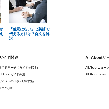
が
「他意はない」と英語で
え
伝える方法は？例文を解
説
ガイド関連
All Abou
専門家サーチ（ガイドを探す）
All About ニュー
All Aboutガイド募集
All About Japan
ガイドへの仕事・取材依頼
国民の決断