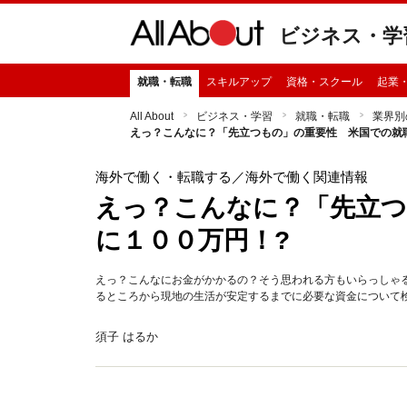
ビジネス・学
就職・転職
スキルアップ
資格・スクール
起業
All About
ビジネス・学習
就職・転職
業界別
えっ？こんなに？「先立つもの」の重要性 米国での就
海外で働く・転職する
／海外で働く関連情報
えっ？こんなに？「先立つ
に１００万円！?
えっ？こんなにお金がかかるの？そう思われる方もいらっしゃ
るところから現地の生活が安定するまでに必要な資金について
須子 はるか