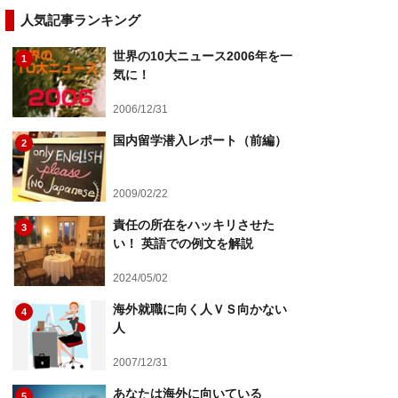
人気記事ランキング
世界の10大ニュース2006年を一
1
気に！
2006/12/31
国内留学潜入レポート（前編）
2
2009/02/22
責任の所在をハッキリさせた
3
い！ 英語での例文を解説
2024/05/02
海外就職に向く人ＶＳ向かない
4
人
2007/12/31
あなたは海外に向いている
5