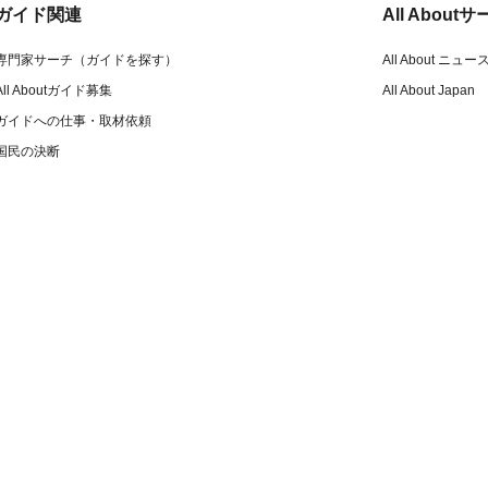
ガイド関連
All Abou
専門家サーチ（ガイドを探す）
All About ニュー
All Aboutガイド募集
All About Japan
ガイドへの仕事・取材依頼
国民の決断