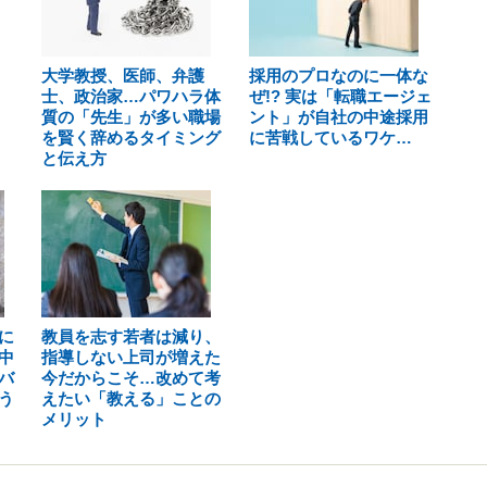
大学教授、医師、弁護
採用のプロなのに一体な
士、政治家…パワハラ体
ぜ!? 実は「転職エージェ
質の「先生」が多い職場
ント」が自社の中途採用
を賢く辞めるタイミング
に苦戦しているワケ…
と伝え方
に
教員を志す若者は減り、
中
指導しない上司が増えた
バ
今だからこそ…改めて考
う
えたい「教える」ことの
メリット