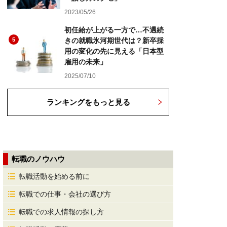
2023/05/26
初任給が上がる一方で…不遇続
5
きの就職氷河期世代は？新卒採
用の変化の先に見える「日本型
雇用の未来」
2025/07/10
ランキングをもっと見る
転職のノウハウ
転職活動を始める前に
転職での仕事・会社の選び方
転職での求人情報の探し方