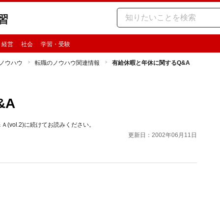
習
・経営
社会
学習・受験
ノウハウ
転職のノウハウ関連情報
有給休暇と年休に関するQ&A
&A
vol.2)に続けてお読みください。
更新日：2002年06月11日