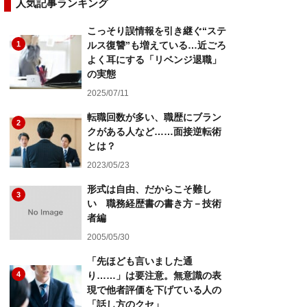
人気記事ランキング
こっそり誤情報を引き継ぐ“ステ
1
ルス復讐”も増えている…近ごろ
よく耳にする「リベンジ退職」
の実態
2025/07/11
転職回数が多い、職歴にブラン
2
クがある人など……面接逆転術
とは？
2023/05/23
形式は自由、だからこそ難し
3
い 職務経歴書の書き方－技術
者編
2005/05/30
「先ほども言いました通
4
り……」は要注意。無意識の表
現で他者評価を下げている人の
「話し方のクセ」