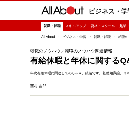
ビジネス・学
就職・転職
スキルアップ
資格・スクール
起業
All About
ビジネス・学習
就職・転職
転職の
転職のノウハウ
／転職のノウハウ関連情報
有給休暇と年休に関するQ
年次有給休暇に関連してのＱ＆Ａ、続編です。基礎知識編、Ｑ＆Ａ(
西村 吉郎