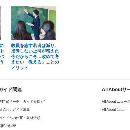
に
教員を志す若者は減り、
中
指導しない上司が増えた
バ
今だからこそ…改めて考
う
えたい「教える」ことの
メリット
ガイド関連
All Abou
専門家サーチ（ガイドを探す）
All About ニュー
All Aboutガイド募集
All About Japan
ガイドへの仕事・取材依頼
国民の決断