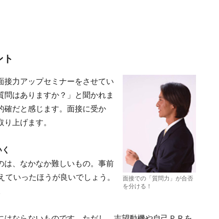
ント
面接力アップセミナーをさせてい
質問はありますか？」と聞かれま
的確だと感じます。面接に受か
取り上げます。
いく
のは、なかなか難しいもの。事前
考えていったほうが良いでしょう。
面接での「質問力」が合否
を分ける！
。
にはならないものです。ただし、志望動機や自己ＰＲを