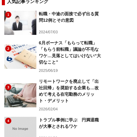
人気記事ランキング
転職・中途の面接で必ず出る質
1
問12例とその意図
2024/07/03
6月ボーナス「もらって転職」
2
「もらう前転職」議論が不毛な
ワケ…見落としてはいけない“大
切なこと”
2025/06/19
リモートワークを廃止して「出
3
社回帰」を奨励する企業も…改
めて考える在宅勤務のメリッ
ト・デメリット
2026/02/04
トラブル事例に学ぶ 円満退職
4
が大事とされるワケ