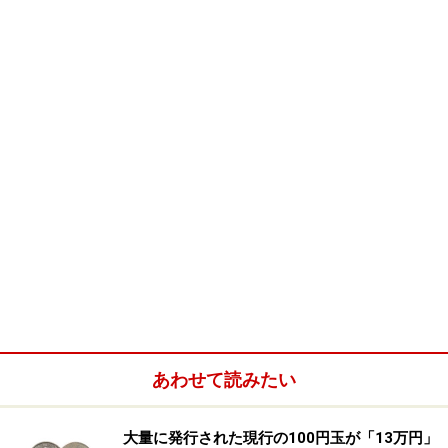
弁護士に通じるものがあるMLBエージェン
ト
＜ボラス氏がこれまで担当してきた主なMLB選手＞
ケビン・ブラウンのように、金額通りの活躍ができずに
引退した選手もいる。
あわせて読みたい
ボラス氏がMLBエージェントとして活動を始めたのは、
かつてのマイナーリーグのチームメイトがメジャーでプ
大量に発行された現行の100円玉が「13万円」