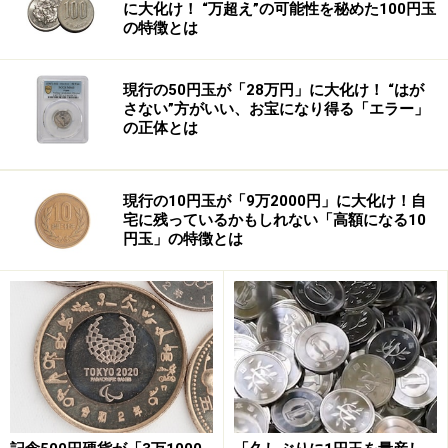
レイするようになったためでした。昔のチームメイトの
に大化け！ “万超え”の可能性を秘めた100円玉
の特徴とは
ために、代理で交渉を行うエージェント業務を始めたの
です。
現行の50円玉が「28万円」に大化け！ “はが
さない”方がいい、お宝になり得る「エラー」
ボラス氏のエージェント業務はどんどん拡大し、まとめ
の正体とは
る金額も年間数百万ドルもの高額になり、バーニー・ウ
ィリアムス（現ニューヨーク・ヤンキース）やアレック
ス・ロドリゲス（現ニューヨーク・ヤンキース）といっ
現行の10円玉が「9万2000円」に大化け！自
宅に残っているかもしれない「高額になる10
た超一流プレイヤーの交渉も担当するようになりまし
円玉」の特徴とは
た。現在では「スコット・ボラス・コーポレーション」
というエージェント事務所を経営して、自分自身だけで
はなく部下を持ってエージェント事業を総合的に行って
います。
こうして見ると、MLBエージェントという仕事は弁護士
に多少通じるものがあるのではないでしょうか？野球選