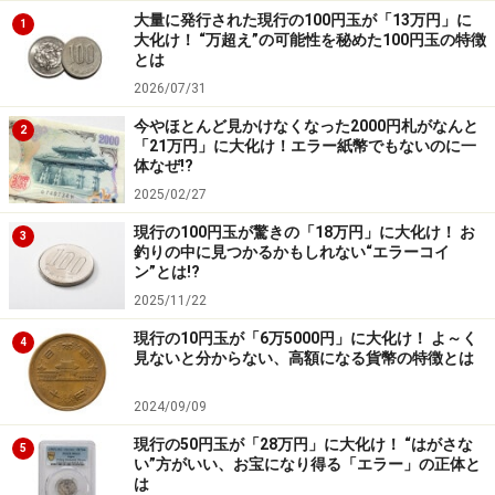
大量に発行された現行の100円玉が「13万円」に
1
大化け！ “万超え”の可能性を秘めた100円玉の特徴
とは
2026/07/31
今やほとんど見かけなくなった2000円札がなんと
2
「21万円」に大化け！エラー紙幣でもないのに一
体なぜ!?
2025/02/27
現行の100円玉が驚きの「18万円」に大化け！ お
3
釣りの中に見つかるかもしれない“エラーコイ
ン”とは!?
2025/11/22
現行の10円玉が「6万5000円」に大化け！ よ～く
4
見ないと分からない、高額になる貨幣の特徴とは
2024/09/09
現行の50円玉が「28万円」に大化け！ “はがさな
5
い”方がいい、お宝になり得る「エラー」の正体と
は