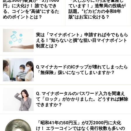
記念500円硬貨が「3万1000
「久しぶりに1円玉を量産し
手という依頼人がいて、その依頼人は法律や交渉ごとに
円」に大化け！ 誰でもでき
ています！」造幣局の投稿が
慣れていません。そこで法律と交渉のプロである自分が
る、コインを“高値”にするた
話題。“ピカピカの令和8年
代理人として交渉し、成功したら報酬をもらうという仕
めのポイントとは？
版”はお宝に化ける？
組みです。
実は「マイナポイント」申請すれば今でももら
える！“知らないと損”な狙い目マイナポイント
→それでは今回の松坂投手の交渉では、ボラス氏はどの
制度とは？
ような戦略だったのでしょうか？
※記事内容は執筆時点のものです。最新の内容をご確認くださ
Q.マイナカードのICチップが壊れてしまったら
い。
「無保険」扱いになってしまいますか？
次のページへ
1
/
3
Q. マイナポータルのパスワード入力を間違え
て「ロック」がかかりました。どうすれば解除
できますか？
「昭和41年の50円玉」が2万2000円に大化
け！ エラーコインではなく発行枚数も多いの