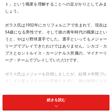
ト」という職業を理解することへの足がかりとしてみま
しょう。
ボラス氏は1952年にカリフォルニアで生まれて、現在は
54歳になる男性です。そして彼の青年時代の職業はとい
うと、やはり野球選手でした。選手といってもメジャー
リーグでプレイできたわけではありません。シカゴ・カ
ブスとセントルイス・カージナルス所属の、マイナーリ
ーグ・チームでプレイしていただけです。
ボラス氏はメジャーを目指しましたが、結局４年間プレ
イして１度もメジャーに昇格できずに、膝の故障などの
ために野球を引退しました。引退後は
ロースクール（法
科大学院）
に通い、ここからユニフォームよりもスーツ
続きを読む
を着る人生が始まります。