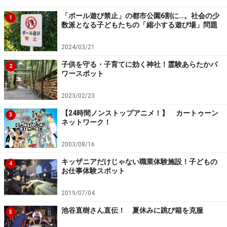
矢」のようなタイプの教師は、「正論」を吐かれれば、
「ボール遊び禁止」の都市公園6割に…。社会の少
1
排除の方法すらありません。どんなに厳しい教師であっ
数派となる子どもたちの「縮小する遊び場」問題
ても、そこに真に子どもたちに対する愛情があれば、子
2024/03/21
どもはそのことをしっかり受け止めます。しかしそれす
らも感じられなかったとき、その「正論・実力派教師」
子供を守る・子育てに効く神社！霊験あらたかパ
2
ワースポット
は、子どもたちにとってまさに「悪魔のような鬼教師体
験」となるのです。そうした「あなたの阿久津真矢体
2023/02/23
験」をいくつか聞いてみました。
【24時間ノンストップアニメ！】 カートゥーン
3
ネットワーク！
●「子どもの人格」を無視する鬼教師
2003/08/16
「女王の教室」を見ていると、中学時代の女性教師のこ
キッザニアだけじゃない職業体験施設！子どもの
とを思い出します。彼女はいわゆる「実力派教師」とし
4
お仕事体験スポット
て親からの信望も厚いタイプ。私は比較的真面目な生徒
でしたから、髪だって真っ黒ストレートでした。ところ
2019/07/04
が、ちょっと美容院に行きそびれ、まぶたに「数ミリ」
池谷直樹さん直伝！ 夏休みに跳び箱を克服
5
程度髪の毛がかかっただけで、ホームルームの時間にそ