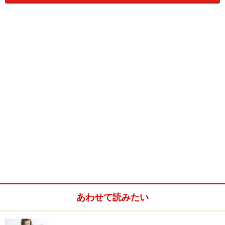
このドラマの主人公は、天海祐希演じる年齢不詳の女性
教師・阿久津真矢。キャッチコピーとして
「悪魔のよう
な鬼教師に小学6年の子どもたちが戦いを挑んだ一年間
の記録」
と掲げられています。まだ放送が始まったばか
りなので、この後どのようなストーリーが展開されるか
は不明ですが、今までのストーリーの中で描かれている
阿久津真矢の教師像とは、以下のようなものです。
・学業成績至上主義者。成績の下位2番目までの子、そ
して自身に反抗的な態度を見せる子どもには、給食や掃
除当番といったすべての雑務をこなす「雑用係」をやら
せる
あわせて読みたい