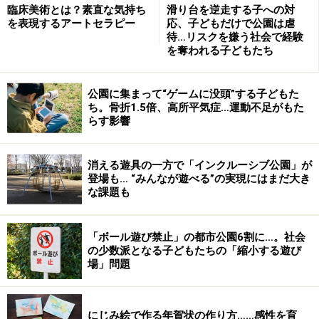
臨床美術とは？素直な気持ち
滑り台を逆走する子への対
を表現するアートセラピー
応、子どもだけで公園は虐
こうした教師像に対し、否定派からは「すべてを成績で
待…リスクを嫌う社会で経験
を奪われる子どもたち
判断するなんて」「あれは子どもに対するいじめ意外の
何でもありません」という声が挙がり、賛成派からは
「よく聞けば、まっとうな主張だ」「イマドキの子ども
公園に集まって“ゲームに没頭”する子どもた
ち。骨折1.5倍、高所平気症…運動不足がもた
は、あれくらいやらなければいけない」という声が挙が
らす影響
り、大論争になっているわけです。
私個人の感想としては「技術レベルの低い教師像だな
消える遊具の一方で「インクルーシブ公園」が
～」ということ。個々の過激なやり方はドラマの中の世
登場も… “みんなが遊べる”の実現にはまだ大き
界としておいておくとして、「子どもたちの個性を無視
な課題も
して自分のやり方を押しつける」というのは、一番ラク
な方法のはず。真に実力のある教師であれば、子どもの
「ボール遊び禁止」の都市公園6割に…。社会
の少数派となる子どもたちの「縮小する遊び
個性を見極め、個々に最も効果的なアプローチをほどこ
場」問題
すのではと思うのですが… まっ、そんな教師に、今ま
で会ったこと、ないですけど（笑）。
にじみ絵で作る年賀状の作り方……感性を育