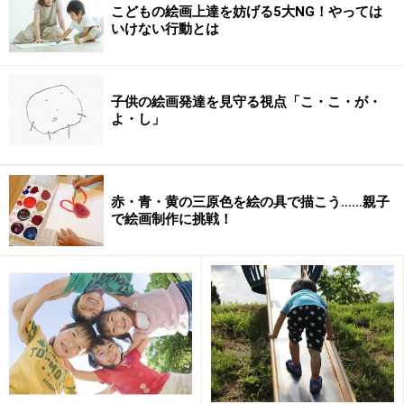
こどもの絵画上達を妨げる5大NG！やっては
いけない行動とは
子供の絵画発達を見守る視点「こ・こ・が・
よ・し」
・私立中学受験へのサポートに極めて積極的
赤・青・黄の三原色を絵の具で描こう……親子
・学校外の習い事も含め、子どもに関するすべての情報
で絵画制作に挑戦！
を把握している
・保護者のあしらいがうまい
・現在の学校の「お役所主義」をバカにしている。
・子どもたちに”迎合”して人気を集めている教師、教師
としての能力に劣る者には厳しく接する
・しかしその主張は極めて正しく、子どもたちの育ちの
ことを考えている