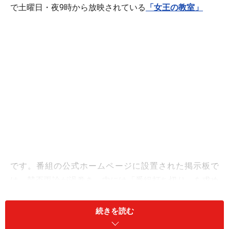
で土曜日・夜9時から放映されている
「女王の教室」
です。番組の公式ホームページに設置された掲示板で
は、賛否両論が渦巻き、中には「番組打ち切り」を求め
る投稿さえ少なくありません。
続きを読む