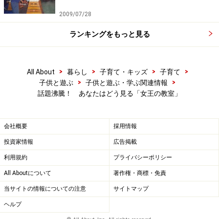
のことをクラス全員の前で罵倒されたのです。しかも私
2009/07/28
に対する事前の警告や注意など一切なしに。もちろん体
ランキングをもっと見る
罰などは絶対いやですが、人前で意図的に恥をかかせる
ような人格攻撃のほうが、よほど深刻な「体罰」だと、
今でも思っています。
>
>
>
>
All About
暮らし
子育て・キッズ
子育て
>
>
子供と遊ぶ
子供と遊ぶ・学ぶ関連情報
●「ズボラ教師」は子どもにとって悪魔だ！
話題沸騰！ あなたはどう見る「女王の教室」
僕が体験した教師の性格は、教室にある彼の机の上を見
れば一目瞭然。「ズボラ」なのだ。だから彼はなんでも
会社概要
採用情報
「最短」の方法をとった。子どもを怒るときには”もちろ
投資家情報
広告掲載
ん”体罰、見たまま、起こったことだけで物事を判断する
ので子どもにとってはまさに「理不尽大王」で、怒られ
利用規約
プライバシーポリシー
るたびに子どもたちには彼に対する憎しみだけが募って
All Aboutについて
著作権・商標・免責
いき、スクールカウンセラーの元に駆け込むクラスメー
当サイトの情報についての注意
サイトマップ
トが続出したほどだ。よく、テレビなどで芸能人が「子
ヘルプ
どもの頃の恩師に再会」といって涙を流しているが、