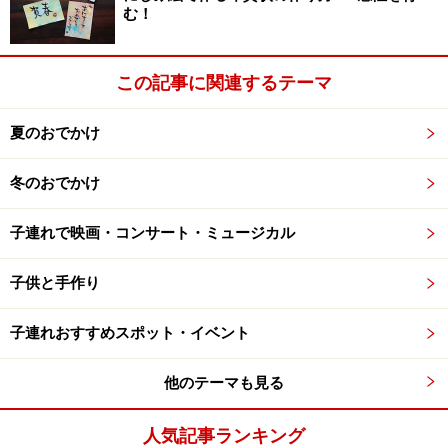
む！
「阿久津真矢」はあなたの隣にいる！
この記事に関連するテーマ
夏のおでかけ
「悪魔のような鬼教師」は、ドラマの世界だけの話しでは
ない！
冬のおでかけ
子連れで映画・コンサート・ミュージカル
しかしどんなに大論争が巻き起ころうと、「女王の教
室」はあくまでドラマ。しかし「悪魔のような鬼教師」
子供と手作り
が決してドラマの世界だけに留まらないことは、「ドラ
マを見ていると、昔教師に負わされた心の傷をえぐられ
子連れおすすめスポット・イベント
るようでつらくて見ていられない」という意見があるこ
とでもわかります。体罰教師や犯罪行為を行う教師など
他のテーマも見る
は、それはそれで深刻な問題には違いありませんが、社
人気記事ランキング
会的にも対処の方法があります。ところが「阿久津真