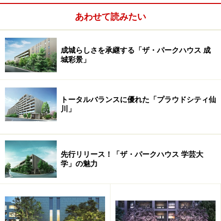
参道」駅、山手線「恵比寿」駅がふた駅だと考えると、
あわせて読みたい
いかに足回りの良い場所であるか再認識できよう。
成城らしさを承継する「ザ・パークハウス 成
駅から目黒川緑道に沿って数分歩くと、北側の地形が崖
城彩景」
とまではいかないが、かなり急な勾配となって盛り上が
っている。この崖のように切り立った高台の先端に
「MASTERVIEW RESIDENCE（マスタービューレジデン
トータルバランスに優れた「プラウドシティ仙
川」
ス）」はそびえたつ。
先行リリース！「ザ・パークハウス 学芸大
学」の魅力