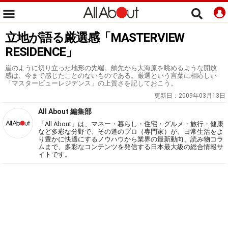
立地が語る厳選感「MASTERVIEW
RESIDENCE」
崖のように切り立った地形の先端。舳先から大海原を眺めるような開放
感は、今まで感じたことのないものである。厳選という言葉に相応しい
「マスタービューレジデンス」の上質さを記しておこう。
更新日：
2009年03月13日
All About 編集部
「All About」は、マネー・暮らし・住宅・グルメ・旅行・健康
など多彩な分野で、その道のプロ（専門家）が、日常生活をよ
り豊かに快適にするノウハウから業界の最新動向、読み物コラ
ムまで、多彩なコンテンツを発信する日本最大級の総合情報サ
イトです。