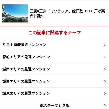
三菱×三井「ミソラシア」総戸数３０６戸が高
台に誕生
緑道から連なる自然の景観が途切れないようにと、建
物の周辺にはじつに様々な樹種が植え込まれている
この記事に関連するテーマ
次のページ
では、鹿島建設の設計、施工の見どころをお
伝えしよう。
注目！新着厳選マンション
※記事内容は執筆時点のものです。最新の内容をご確認くださ
都心エリアの厳選マンション
い。
城南エリアの厳選マンション
次のページへ
1
/
2
城西エリアの厳選マンション
城東エリアの厳選マンション
他のテーマも見る