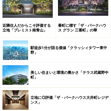
近隣住人だからこそ評価する
番町に標す「ザ・パークハウ
立地「プレミスト南青山」
ス グラン 三番町」の華
目黒川緑道が海抜30m前後、メインエントランスフロア
はおよそ海抜45mの高台に位置しているというから、そ
駅徒歩1分が語る価値「クラッシィタワー東中
の上から眺めた開放感がいかほどのものか伺い知れよ
野」
う。また付け加えなければならないことは、ただ単に高
い、目の前が開けている、ということだけではなく、そ
れが南に向いた地形である、ということだ。
美しい住まいと環境の豊かさ「テラス武蔵野中
町」
したがって眺望だけでなく、採光という住まいに欠かせ
ない条件を最大限享受できる。これこそが
「MASTERVIEW RESIDENCE（マスタービューレジデン
立地に◎評価「ザ・パークハウス大井町レジデ
ンス」
ス）」の立地条件の素晴らしさである。