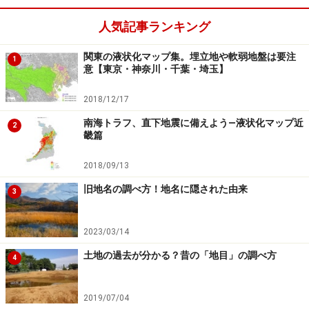
人気記事ランキング
関東の液状化マップ集。埋立地や軟弱地盤は要注
1
意【東京・神奈川・千葉・埼玉】
2018/12/17
南海トラフ、直下地震に備えよう―液状化マップ近
2
畿篇
2018/09/13
旧地名の調べ方！地名に隠された由来
3
2023/03/14
土地の過去が分かる？昔の「地目」の調べ方
4
2019/07/04