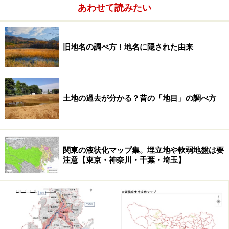
あわせて読みたい
仮に地盤が軟弱であっても始めからそれに対処し、基礎
の大きさや配筋等の正しい対策をすれば問題はありませ
旧地名の調べ方！地名に隠された由来
ん。つまり、地盤を軽く見ないできちんと点検・調査
し、それに応じた十分な対策を講じるということです。
土地の過去が分かる？昔の「地目」の調べ方
※地盤調査についてもっと知りたい方はこちらをクリッ
ク！
関東地質調査協会
関東の液状化マップ集。埋立地や軟弱地盤は要
トップ＞地質コンサルタントセミナー
注意【東京・神奈川・千葉・埼玉】
※記事内容は執筆時点のものです。最新の内容をご確認くださ
い。