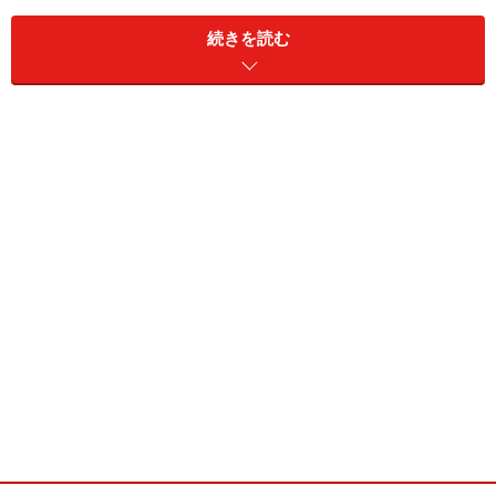
続きを読む
もし、現地に行かれて地盤が気になるようでしたら、そ
の土地の周辺住宅を見てみましょう。基礎のところにひ
び割れがあったら外壁のひび割れや窓サッシ周辺を見て
ください。更に気になるようでしたら地盤調査※をする
ことです。簡易方法としてスウェーデンサウンディグ試
験（約5～7万円程度）があります。一般住宅ではこの方
法で調査すればある程度の地耐力は予想できます。
多少費用はかかりますが、本格的であれば載荷試験（約
20万円程度）があります。一般に関東ローム層の地耐力
は5～7t／平米はでますので、他の地域でもこの数字を
目安にされてください。