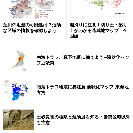
淀川の氾濫の可能性は？危険
地滑りに注意！切り土・盛り
な区域の情報を確認しよう
土がわかる造成地マップ 全
国編
南海トラフ、直下地震に備えよう―液状化マッ
プ近畿篇
南海トラフ地震に要注意 液状化マップ-東海地
方篇
土砂災害の種類と危険度を知る・警戒区域以外
も注意