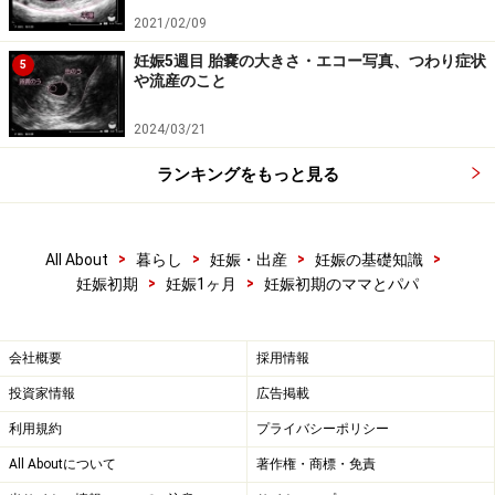
※妊娠中の症状には個人差があります。記事内容は執筆者個人の
2021/02/09
見解によるものであり、全ての方への有効性を保証するものでは
ありません。体の不調を感じた場合は、適切な医療機関での受診
妊娠5週目 胎嚢の大きさ・エコー写真、つわり症状
5
をおすすめいたします。当サイトで提供する情報に基づいて被っ
や流産のこと
たいかなる損害についても、当社、各ガイド、その他当社と契約
した情報提供者は一切の責任を負いかねます。
2024/03/21
ランキングをもっと見る
>
>
>
>
All About
暮らし
妊娠・出産
妊娠の基礎知識
>
>
妊娠初期
妊娠1ヶ月
妊娠初期のママとパパ
会社概要
採用情報
投資家情報
広告掲載
利用規約
プライバシーポリシー
All Aboutについて
著作権・商標・免責