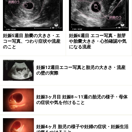
パパだからできること
親になる嬉しい気持ちはパパも同じ。ただ、ママは精
神・体調面で不安定になる時期です。ママが不安になっ
ていると感じたら、仕事を早めに切りあげて帰宅するな
妊娠5週目 胎嚢の大きさ・エ
妊娠6週目 エコー写真・胎芽
コー写真、つわり症状や流産
や胎嚢大きさ・心拍確認や気
ど、一緒にいる時間を長く。精神的な支えはパパが一
のこと
になる流産
番。また、体調面では流産の危険性から、ママは重いも
のをもつことや激しい運動は控えたい時期。ふとんの上
げ下ろしや買い物の荷物もち、ゴミ出しなど、パパの力
妊娠12週目エコー写真と胎児の大きさ・流産
の壁の実際
が頼りです。Ｈは注意が必要です。ママの負担にならな
いよう、お互いよく相談しましょう。
妊娠3ヶ月目 妊娠8～11週の胎児の様子・母体
の症状や気を付けること
この時期を楽しく乗り越えるには
つわりがひどいママは、無理に食べなくても大丈夫。食
妊娠4ヶ月 胎児の様子や妊婦の症状・妊娠生活
べられるものを食べたいだけ摂れば、赤ちゃんの栄養は