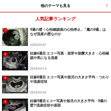
お腹の赤ちゃんと遊ぼう
他のテーマも見る
病院にいくと、超音波エコーでお腹の中の赤ちゃんの様
子を見せてくれます。小さな丸い形から、少しずつヒト
人気記事ランキング
の形になっていき、その変化もとってもかわいい。ママ
9週の壁！心拍確認後の心拍停止…「魔の9週」は
1
やパパが楽しんでいると、お腹の赤ちゃんにもそれが伝
なぜ流産の壁なのか
わります。
2020/05/07
>> 関連記事
妊娠6週目 エコー写真・胎芽や胎嚢大きさ・心拍確
2
認や気になる流産
妊娠2ヶ月
妊娠3ヶ月
2024/03/14
妊娠4ヶ月
妊娠8週目 エコー写真や胎児の大きさ平均・つわり
3
や流産症状
>> 関連サイト
2024/03/26
妊娠初期
妊娠9週目エコー写真や胎児の大きさ平均・9週の
4
壁?!流産症状や原因
※記事内容は執筆時点のものです。最新の内容をご確認くださ
い。