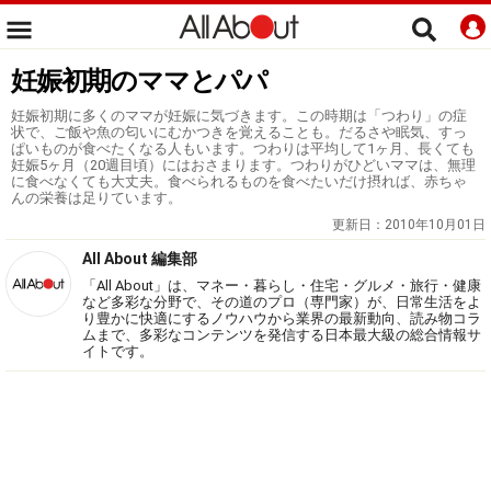
妊娠初期のママとパパ
妊娠初期に多くのママが妊娠に気づきます。この時期は「つわり」の症
状で、ご飯や魚の匂いにむかつきを覚えることも。だるさや眠気、すっ
ぱいものが食べたくなる人もいます。つわりは平均して1ヶ月、長くても
妊娠5ヶ月（20週目頃）にはおさまります。つわりがひどいママは、無理
に食べなくても大丈夫。食べられるものを食べたいだけ摂れば、赤ちゃ
んの栄養は足りています。
更新日：
2010年10月01日
All About 編集部
「All About」は、マネー・暮らし・住宅・グルメ・旅行・健康
など多彩な分野で、その道のプロ（専門家）が、日常生活をよ
り豊かに快適にするノウハウから業界の最新動向、読み物コラ
ムまで、多彩なコンテンツを発信する日本最大級の総合情報サ
イトです。