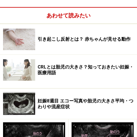
らいましょう。お互いの気持ちを夫婦で共有することも
大切です。もちろん、人生の先輩である母親や出産した
あわせて読みたい
お友達に相談しても。
引き起こし反射とは？ 赤ちゃんが見せる動作
CRLとは胎児の大きさ？知っておきたい妊娠・
医療用語
妊娠8週目 エコー写真や胎児の大きさ平均・つ
わりや流産症状