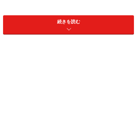
まだ、お腹は大きくならないので「本当に妊娠してい
る？」と思うことも。でも、通常は鶏の卵くらいの大き
続きを読む
さの子宮が、こぶし大へと少しずつ大きくなり、乳房の
張りや乳首の色も濃くなってきます。体は着々と出産の
準備を始めているのです！この時期、一番気をつけたい
のは「流産」です。妊娠12週が過ぎるまでは、過労・病
気・過激な運動などは控え、ゆったり過ごしましょう。
もし、下腹部の痛みや出血を伴うおりものがあった場合
は、すぐ病院へ！
ママの心の変化
「赤ちゃんができた！」という喜びと、「元気な赤ちゃ
んが産めるかしら？」という不安の両方の思いが交差す
る時期。不安になったらその気持ちを、パパに聞いても