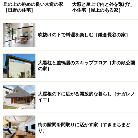
丘の上の眺めの良い木造の家
大窓と屋上で内と外を繋げた
［日野の住宅］
小住宅［屋上のある家］
吹抜けの下で料理を楽しむ［鎌倉長谷の家］
大黒柱と差鴨居のスキップフロア［井の頭公園
の家］
究極のくつろぎの場、芝生に面したサンル
ーム
大屋根の下に広がる開放的な暮らし［ナガレノ
イエ］
光の庭に向かって開かれた“縁側”的なサンルーム
建物の脇にある玄関から入ると、そこは陽光きらめく芝
街の隙間を間取りに活かす家［すきまちまど
り］
生の庭に向かって開かれたサンルーム。ここがそのまま