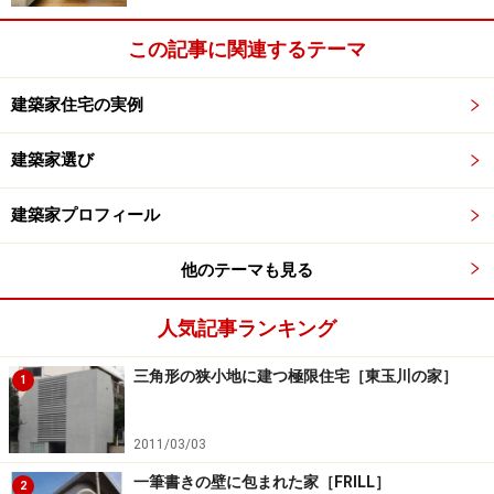
客人を迎え入れる饗応の場所となっています。日本家屋
の縁側に近い発想なのでしょうか、この家でもっとも過
この記事に関連するテーマ
ごしやすく居心地のよい空間が広がっています。遠く都
会の喧噪を離れて、軽井沢の清涼な空気の中でくつろぐ
建築家住宅の実例
場所としては最高なのではないでしょうか。庭ではＩさ
建築家選び
んの愛犬たちが、小さな木ぎれをおもちゃ代わりにの～
んびりと遊んでいました。
建築家プロフィール
他のテーマも見る
夏が来れば思い出す～と思わず口ずさみたくなる
人気記事ランキング
三角形の狭小地に建つ極限住宅［東玉川の家］
1
2011/03/03
一筆書きの壁に包まれた家［FRILL］
2