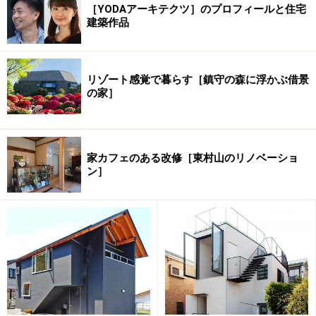
［YODAアーキテクツ］のプロフィールと住宅
建築作品
乾ききった大陸気候の国の建築物をそのまま移築して
も、適合するとは限りません。なので、内部にはそうと
う痛みが来ている場所があり、今の持ち主であるＩさん
リゾート感覚で暮らす［鎮守の森に浮かぶ借景
は、通年住める場所としてここを全面的に改築（という
の家］
より新築）することを決意されたそうです。たしかにイ
ンテリアの諸処に生きる昭和ロマンの面影はなかなか捨
てがたいものがあり、軽井沢という地にシンボリックな
家カフェのある改修［東村山のリノベーショ
存在感を放っていただけに、周囲からもったいないとの
ン］
声も上がったのですが、通年で住むとなるとちょっとき
つい印象でした。