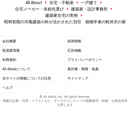
>
>
>
All About
住宅・不動産
一戸建て
>
>
住宅メーカー・依頼先選び
建築家・設計事務所
庭で遊ぶ愛犬たち
>
建築家住宅の実例
陽光あふれる自然のドッグラン
昭和初期の洋風建築の粋が活かされた別荘 植物学者の軽井沢の家
続く部屋はマントルピースのあるリビング。マントルピ
会社概要
採用情報
ースがあるところを見ると、冬場への対応を考えてのこ
投資家情報
広告掲載
とかと思いますが、軽井沢は９月でも寒い日はかなり寒
利用規約
プライバシーポリシー
いとか。ほんとに暖をとるための実用品のようです。
All Aboutについて
著作権・商標・免責
当サイトの情報についての注意
サイトマップ
ヘルプ
© All About, Inc. All rights reserved.
掲載の記事・写真・イラストなど、すべてのコンテンツの無断複写・転載・公衆送信等
を禁じます