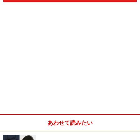
絵に描いたような“別荘”とはこんな建物のこと
しかしながら、その思惑は軽井沢の気候とは必ずしも一
致しなかったようです。聞けば、軽井沢は夏場（とりわ
け梅雨の間）はかなり湿気が強く、冬の寒さは想像以上
のもの。この建築様式では、よほどメンテナンスをしっ
あわせて読みたい
かりしないとアッという間にガタガタになってしまうそ
うです。