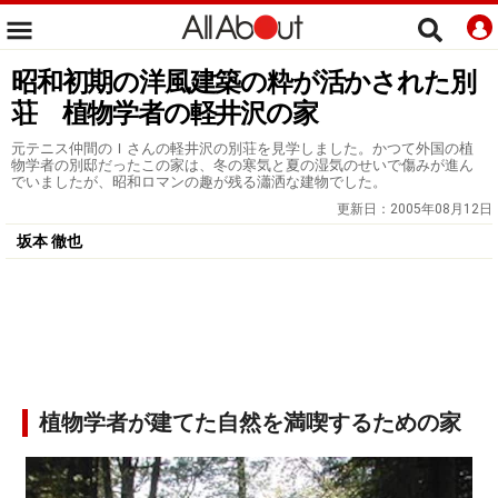
昭和初期の洋風建築の粋が活かされた別
荘 植物学者の軽井沢の家
元テニス仲間のＩさんの軽井沢の別荘を見学しました。かつて外国の植
物学者の別邸だったこの家は、冬の寒気と夏の湿気のせいで傷みが進ん
でいましたが、昭和ロマンの趣が残る瀟洒な建物でした。
更新日：
2005年08月12日
坂本 徹也
植物学者が建てた自然を満喫するための家