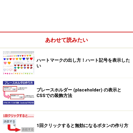
書き方
整頓された印象を重視したい箇所に掲載する文章は、両
端揃え(均等割り付け)を使ってデザインすると良いでし
ょう。CSSを使って各行の両端を揃える方法はとても簡
あわせて読みたい
単です。行揃えの位置を指定するtext-alignプロパティを
使って値「justify」を指定するだけです。
ハートマークの出し方！ハート記号を表示した
い
■
IEやEdgeでは、text-justifyプロパティの併用が必須
多くのブラウザではそれだけで問題ないのですが、
Internet ExplorerやEdgeで日本語文章を両端揃えにした
プレースホルダー (placeholder) の表示と
い場合に関しては、さらに行揃え方法を指定するtext-
CSSでの装飾方法
justifyプロパティを併用する必要があります。
そこで今回は、特定のボックス内の文章を両端揃えで表
1回クリックすると無効になるボタンの作り方
示させる方法として、text-alignプロパティの書き方と、