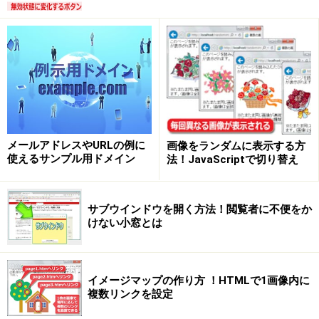
text-justifyプロパティの併用方法をご紹介いたします。
それでは次のページから、
両端揃え(均等割り付け)を実
現するスタイルシートの書き方
を見ていきましょう。
※記事内容は執筆時点のものです。最新の内容をご確認くださ
い。
※OSやアプリ、ソフトのバージョンによっては画面表示、操作方
法が異なる可能性があります。
メールアドレスやURLの例に
画像をランダムに表示する方
使えるサンプル用ドメイン
法！JavaScriptで切り替え
次のページへ
1
/
3
サブウインドウを開く方法！閲覧者に不便をか
けない小窓とは
イメージマップの作り方 ！HTMLで1画像内に
複数リンクを設定