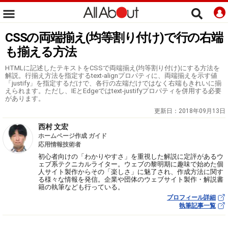
CSSの両端揃え(均等割り付け)で行の右端
も揃える方法
HTMLに記述したテキストをCSSで両端揃え(均等割り付け)にする方法を
解説。行揃え方法を指定するtext-alignプロパティに、両端揃えを示す値
「justify」を指定するだけで、各行の左端だけではなく右端もきれいに揃
えられます。ただし、IEとEdgeではtext-justifyプロパティを併用する必要
があります。
更新日：
2018年09月13日
西村 文宏
ホームページ作成 ガイド
応用情報技術者
初心者向けの「わかりやすさ」を重視した解説に定評があるウ
ェブ系テクニカルライター。ウェブの黎明期に趣味で始めた個
人サイト製作からその「楽しさ」に魅了され、作成方法に関す
る様々な情報を発信。企業や団体のウェブサイト製作・解説書
籍の執筆なども行っている。
プロフィール詳細
執筆記事一覧