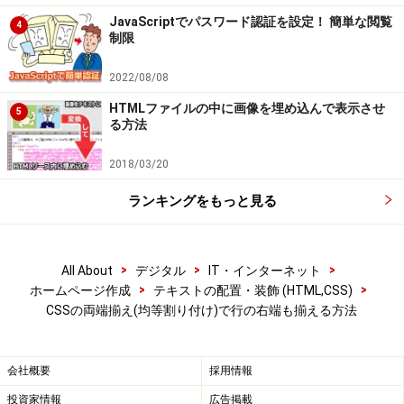
JavaScriptでパスワード認証を設定！ 簡単な閲覧
4
制限
2022/08/08
HTMLファイルの中に画像を埋め込んで表示させ
5
る方法
2018/03/20
ランキングをもっと見る
>
>
>
All About
デジタル
IT・インターネット
>
>
ホームページ作成
テキストの配置・装飾 (HTML,CSS)
CSSの両端揃え(均等割り付け)で行の右端も揃える方法
会社概要
採用情報
投資家情報
広告掲載