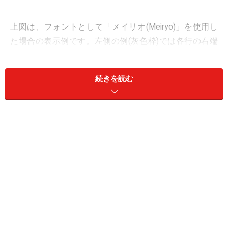
上図は、フォントとして「メイリオ(Meiryo)」を使用し
た場合の表示例です。左側の例(灰色枠)では各行の右端
がバラバラなのに対して、右側の例(赤色枠)では各行の
左端だけでなく右端も揃っています。
続きを読む
このフォント「メイリオ」は、日本語文字に関しては等
幅でデザインされているため、元々両端が揃いやすいフ
ォントだと言えます。それでも、文章中に英数字などの
半角文字や記号などが含まれていれば、右端は揃いにく
くなります。表示にプロポーショナルフォント(＝文字幅
が文字によって異なるフォント)を使った場合には、さら
に揃いにくくなるでしょう。
文章を両端揃え(均等割り付け)にするCSSの