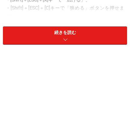
・[Shift]＋[ESC]＋[C]キーで「狭める」ボタンを押せま
す。
※Windows版Firefoxの場合は、[Shift]キーが必要です。（IEや
続きを読む
Windows版Safariでは、[Shift]キーはあってもなくても構いませ
ん。）
※アクセスキーには、ブラウザ自身に搭載されたショートカットキー
とバッティングしないキーを設定する方が無難です。 ここでXとCを
使ったのはそのためです。（Xは「eXpand」の意味から、Cはその隣
だから。） ブラウザによっては、XやCも標準で使われているかもし
れません。
今回は、上記のサンプルのように、テキスト入力欄に編
集領域の増減機能を加える方法をご紹介いたします。
HTMLで作るボタンに対して、短いJavaScriptを加える
だけの簡単な記述で実現できます。
編集領域の増減機能を加える方法へ >>