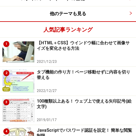
他のテーマも見る
人気記事ランキング
【HTML＋CSS】ウインドウ幅に合わせて画像サ
1
イズを変化させる方法
2021/12/23
タブ機能の作り方！ページ移動せずに内容を切り
2
替える
2022/12/27
100種類以上ある！ ウェブ上で使える矢印記号(絵
3
文字)
2019/01/17
JavaScriptでパスワード認証を設定！ 簡単な閲覧
4
制限