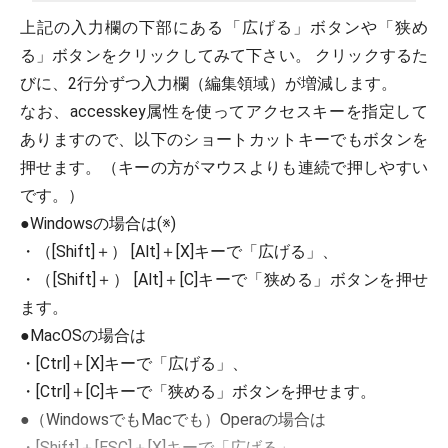
上記の入力欄の下部にある「広げる」ボタンや「狭め
る」ボタンをクリックしてみて下さい。 クリックするた
びに、2行分ずつ入力欄（編集領域）が増減します。
なお、accesskey属性を使ってアクセスキーを指定して
ありますので、以下のショートカットキーでもボタンを
押せます。（キーの方がマウスよりも連続で押しやすい
です。）
●Windowsの場合は(※)
・（[Shift]＋） [Alt]＋[X]キーで「広げる」、
・（[Shift]＋） [Alt]＋[C]キーで「狭める」ボタンを押せ
ます。
●MacOSの場合は
・[Ctrl]＋[X]キーで「広げる」、
・[Ctrl]＋[C]キーで「狭める」ボタンを押せます。
●（WindowsでもMacでも）Operaの場合は
・[Shift]＋[ESC]＋[X]キーで「広げる」、