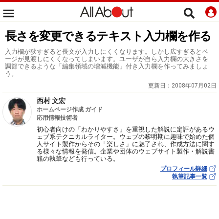
長さを変更できるテキスト入力欄を作る
入力欄が狭すぎると長文が入力しにくくなります。しかし広すぎるとペ
ージが見渡しにくくなってしまいます。ユーザが自ら入力欄の大きさを
調節できるような「編集領域の増減機能」付き入力欄を作ってみましょ
う。
更新日：
2008年07月02日
西村 文宏
ホームページ作成 ガイド
応用情報技術者
初心者向けの「わかりやすさ」を重視した解説に定評があるウ
ェブ系テクニカルライター。ウェブの黎明期に趣味で始めた個
人サイト製作からその「楽しさ」に魅了され、作成方法に関す
る様々な情報を発信。企業や団体のウェブサイト製作・解説書
籍の執筆なども行っている。
プロフィール詳細
執筆記事一覧