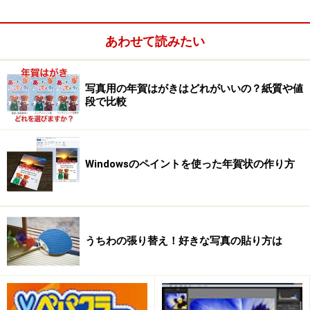
※記事内容は執筆時点のものです。最新の内容をご確認くださ
い。
あわせて読みたい
※OSやアプリ、ソフトのバージョンによっては画面表示、操作方
法が異なる可能性があります。
写真用の年賀はがきはどれがいいの？紙質や値
段で比較
次のページへ
1
/
5
Windowsのペイントを使った年賀状の作り方
うちわの張り替え！好きな写真の貼り方は