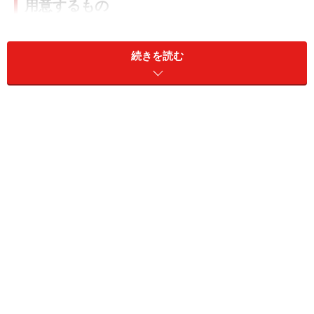
用意するもの
箱のふたに印刷する写真
：デジタルカメラで撮った
続きを読む
お好きな写真でかまいません。
のり
：スティックのりか、できれば速乾性の手芸用
のボンドがあると便利です。
A4用紙
：普通紙より厚手（できれば中厚手）の上質
紙。ふたと内箱用の2枚必要です。写真印刷用紙
や、厚手は折りにくく作りづらくなるので不向きで
す。一度、普通紙で試作されることをおすすめしま
す。
それでははじめに箱のふたを作っていきます。
Windows Vistaで作る手順はこちらから
Windows XPで作る手順はこちらから