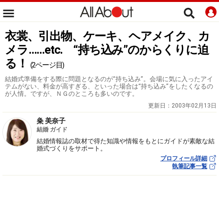
衣裳、引出物、ケーキ、ヘアメイク、カ
メラ……etc. “持ち込み”のからくりに迫
る！
(2ページ目)
結婚式準備をする際に問題となるのが“持ち込み”。会場に気に入ったアイ
テムがない、料金が高すぎる、といった場合は“持ち込み”をしたくなるの
が人情。ですが、ＮＧのところも多いのです。
更新日：
2003年02月13日
粂 美奈子
結婚 ガイド
結婚情報誌の取材で得た知識や情報をもとにガイドが素敵な結
婚式づくりをサポート。
プロフィール詳細
執筆記事一覧