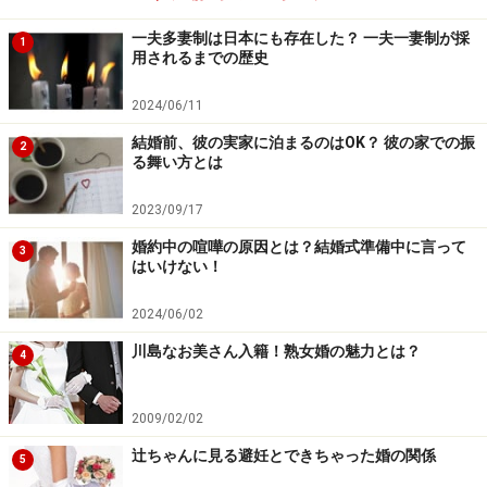
一夫多妻制は日本にも存在した？ 一夫一妻制が採
1
用されるまでの歴史
2024/06/11
結婚前、彼の実家に泊まるのはOK？ 彼の家での振
2
る舞い方とは
2023/09/17
婚約中の喧嘩の原因とは？結婚式準備中に言って
3
はいけない！
2024/06/02
川島なお美さん入籍！熟女婚の魅力とは？
4
2009/02/02
辻ちゃんに見る避妊とできちゃった婚の関係
5