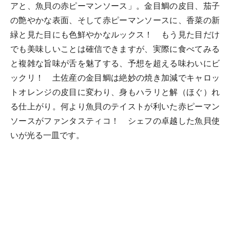
アと、魚貝の赤ピーマンソース」。金目鯛の皮目、茄子
の艶やかな表面、そして赤ピーマンソースに、香菜の新
緑と見た目にも色鮮やかなルックス！ もう見た目だけ
でも美味しいことは確信できますが、実際に食べてみる
と複雑な旨味が舌を魅了する、予想を超える味わいにビ
ックリ！ 土佐産の金目鯛は絶妙の焼き加減でキャロッ
トオレンジの皮目に変わり、身もハラリと解（ほぐ）れ
る仕上がり。何より魚貝のテイストが利いた赤ピーマン
ソースがファンタスティコ！ シェフの卓越した魚貝使
いが光る一皿です。