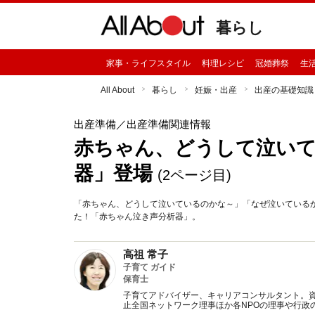
暮らし
家事・ライフスタイル
料理レシピ
冠婚葬祭
生
All About
暮らし
妊娠・出産
出産の基礎知識
出産準備
／出産準備関連情報
赤ちゃん、どうして泣いて
器」登場
(2ページ目)
「赤ちゃん、どうして泣いているのかな～」「なぜ泣いている
た！「赤ちゃん泣き声分析器」。
高祖 常子
子育て ガイド
保育士
子育てアドバイザー、キャリアコンサルタント。資
止全国ネットワーク理事ほか各NPOの理事や行政