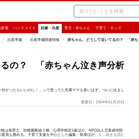
活家電
ハンドメイド
妊娠・出産
育児・赤ちゃん
子育て・キッズ
出産準備
出産準備関連情報
赤ちゃん、どうして泣いてるの？ 「赤ち
るの？ 「赤ちゃん泣き声分析
か分かったらいいのに！」って思ってた先輩ママも多いはず。ついに出まし
更新日：2004年01月20日
格は保育士、幼稚園教諭２種、心理学検定1級ほか。NPO法人児童虐待防
の委員も務める。子育て支援を中心とした編集・執筆ほか、全国で講演を行
...続きを読む