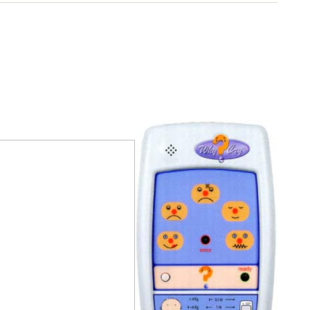
んき出版）ほか。3児の母。