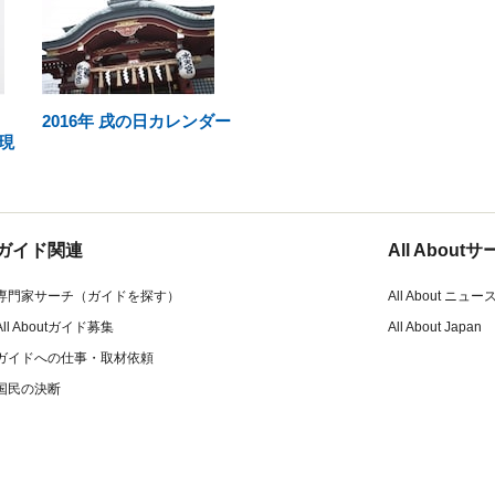
2016年 戌の日カレンダー
現
ガイド関連
All Abou
専門家サーチ（ガイドを探す）
All About ニュー
All Aboutガイド募集
All About Japan
ガイドへの仕事・取材依頼
国民の決断