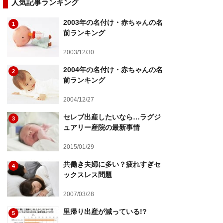
人気記事ランキング
2003年の名付け・赤ちゃんの名
1
前ランキング
2003/12/30
2004年の名付け・赤ちゃんの名
2
前ランキング
2004/12/27
セレブ出産したいなら…ラグジ
3
ュアリー産院の最新事情
2015/01/29
共働き夫婦に多い？疲れすぎセ
4
ックスレス問題
2007/03/28
里帰り出産が減っている!?
5