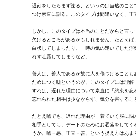
遅刻をしたらまず謝る、というのは当然のこと
つけ素直に謝る。このタイプは間違いなく、正
しかし、このタイプは本当のことだからと言っ
欠けるところがあるかもしれません。たとえば
白状してしまったり、一時の気の迷いでした浮
れず吐露してしまうなど。
善人は、善人であるが故に人を傷つけることも
ためにつく嘘というのが、このタイプには理解
すれば、遅れた理由について素直に「約束を忘
忘れられた相手は少なからず、気分を害するこ
たとえ嘘でも、遅れた理由が「着ていく服に悩
相手としても、デートのためにお洒落をしてく
うか。嘘＝悪、正直＝善、という捉え方はあま