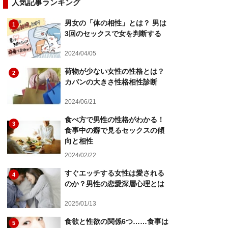
人気記事ランキング
男女の「体の相性」とは？ 男は
1
3回のセックスで女を判断する
2024/04/05
荷物が少ない女性の性格とは？
2
カバンの大きさ性格相性診断
2024/06/21
食べ方で男性の性格がわかる！
3
食事中の癖で見るセックスの傾
向と相性
2024/02/22
すぐエッチする女性は愛される
4
のか？男性の恋愛深層心理とは
2025/01/13
食欲と性欲の関係6つ……食事は
5