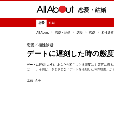
恋愛・結婚
恋愛
結婚
All About
恋愛・結婚
恋愛
恋愛
相性診断
恋愛
／相性診断
デートに遅刻した時の態度
デートに遅刻した時、あなたが相手にとる態度は？ 素直に謝る
は……。今回は、さまざまな「デートを遅刻した時の態度」か
工藤 祐子