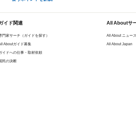
ガイド関連
All Abou
専門家サーチ（ガイドを探す）
All About ニュー
All Aboutガイド募集
All About Japan
ガイドへの仕事・取材依頼
国民の決断