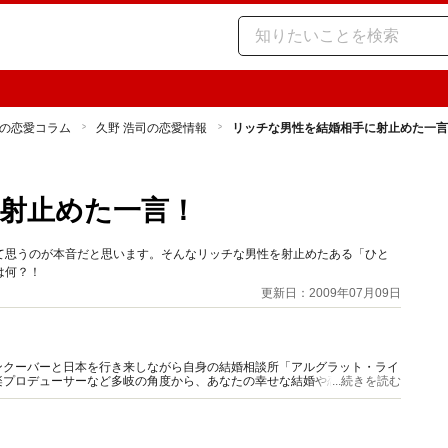
の恋愛コラム
久野 浩司の恋愛情報
リッチな男性を結婚相手に射止めた一言
射止めた一言！
て思うのが本音だと思います。そんなリッチな男性を射止めたある「ひと
は何？！
更新日：2009年07月09日
ンクーバーと日本を行き来しながら自身の結婚相談所「アルグラット・ライ
楽プロデューサーなど多岐の角度から、あなたの幸せな結婚や恋愛、ライフ
...続きを読む