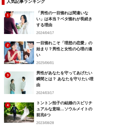
人気記事ランキング
「男性の一目惚れは間違いな
1
い」は本当？ベタ惚れが長続き
する理由
2024/04/17
一目惚れこそ「理想の恋愛」の
2
始まり？男性と女性の心理の違
い
2025/06/01
男性があなたを守ってあげたい
3
瞬間とは？ あなたを守りたい理
由
2024/03/17
トントン拍子の結婚のスピリチ
4
ュアルな意味…ソウルメイトの
前兆6つ
2023/08/28