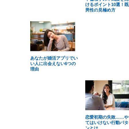
けるポイント10選！既
男性の見極め方
あなたが婚活アプリでい
い人に出会えない6つの
理由
恋愛初期の失敗……や
てはいけない行動パタ
ンとは