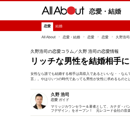
恋愛・結婚
恋愛
結婚
All About
恋愛・結婚
恋愛
恋愛
久野浩司
久野浩司の恋愛コラム
／久野 浩司の恋愛情報
リッチな男性を結婚相手に
女性なら誰でも結婚する相手は高収入であるといいな・・なん
言」。やはりいつの時代であっても男性が女性に求めるものと
久野 浩司
恋愛 ガイド
マリッジカウンセラー＆著者として、カナダ・バ
フデザイン」をオープン！ 元レコード会社の音
デザインをプロデュース＆サポート♪