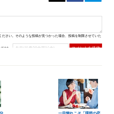
分
一目惚れこそ「理想の恋