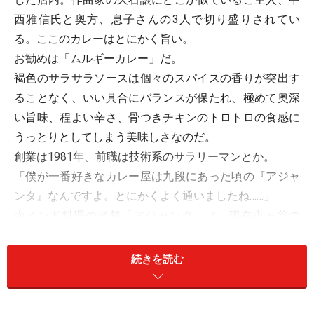
西雅信氏と奥方、息子さんの3人で切り盛りされてい
る。ここのカレーはとにかく旨い。
お勧めは「ムルギーカレー」だ。
褐色のサラサラソースは個々のスパイスの香りが突出す
ることなく、いい具合にバランスが保たれ、極めて奥深
い旨味、程よい辛さ、骨つきチキンのトロトロの食感に
うっとりとしてしまう美味しさなのだ。
創業は1981年、前職は技術系のサラリーマンとか。
「僕が一番好きなカレー屋は九段にあった頃の『アジャ
ンタ』なんですよ。とにかくよく通いましたね……」
南インド料理の老舗「アジャンタ」は、現在市ヶ谷の
「日テレ」の向いにあるが、九段時代は僕もよくお世話
になった店なのだ。
続きを読む
「アジャンタ」好きだけあって、この「ムルギーカレ
ー」はどこか「アジャンタ」の「チキンカレー」に通じ
るものがある。誰にも教わらず独学でこんなに美味しい