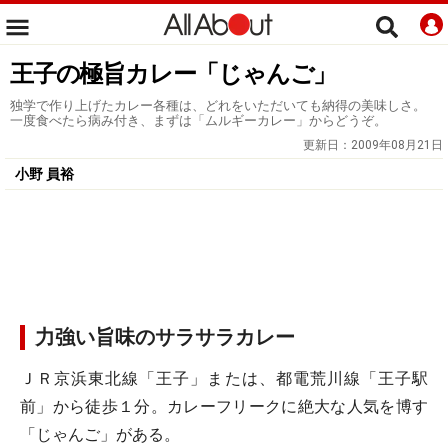
王子の極旨カレー「じゃんご」
独学で作り上げたカレー各種は、どれをいただいても納得の美味しさ。
一度食べたら病み付き、まずは「ムルギーカレー」からどうぞ。
更新日：
2009年08月21日
小野 員裕
力強い旨味のサラサラカレー
ＪＲ京浜東北線「王子」または、都電荒川線「王子駅
前」から徒歩１分。カレーフリークに絶大な人気を博す
「じゃんご」がある。