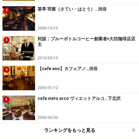
茶亭 羽當（さてい・はとう）…渋谷
2
2008/10/15
対談：ブルーボトルコーヒー創業者×大坊珈琲店店
3
主
2015/03/10
【cafe ano】カフェアノ…渋谷
4
2006/01/12
cafe vieto arco ヴィエットアルコ…下北沢
5
2008/06/30
ランキングをもっと見る