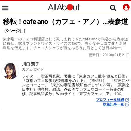
移転！cafe ano（カフェ・アノ）…表参道
(3ページ目)
東京唯一のチェコ料理店として親しまれてきたcafe anoが渋谷から表参道
に移転。家具ブランドワイス・ワイスの1階で、豊かなチェコ文化と名物
料理を伝えます。チェコ人シェフが腕をふるうお店としては日本唯一。
更新日：
2010年01月21日
川口 葉子
カフェ ガイド
ライター、喫茶写真家。著書に『東京カフェ散歩 観光と日常』
『京都カフェ散歩 喫茶都市をめぐる』（祥伝社）、『街角にパ
ンとコーヒー』『東京の喫茶店 琥珀色のしずく77滴』（実業之
日本社）他多数。雑誌、Web等でカフェやコーヒー特集の監
修、記事執筆多数。Webサイト『東京カフェマニア』主宰。
プロフィール詳細
執筆記事一覧