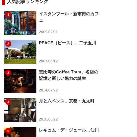
人気記事ランキング
イスタンブール・新市街のカフ
1
ェ
2009/02/01
PEACE（ピース）…二子玉川
2
2007/06/12
恵比寿のCoffee Tram、名店の
3
記憶と新しい魅力の誕生
2014/07/22
月と六ペンス…京都・丸太町
4
2010/03/22
レキュム・デ・ジュール…仙川
5