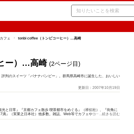
カフェ
tonbi coffee（トンビコーヒー）…高崎
コーヒー）…高崎
(2ページ目)
、評判のスイーツ「バナナパンビー」。群馬県高崎市に誕生した、おいしい
更新日：2007年10月19日
観光と日常』『京都カフェ散歩 喫茶都市をめぐる』（祥伝社）、『街角に
77滴』（実業之日本社）他多数。雑誌、Web等でカフェやコーヒー特集の
...続きを読む
ニア』主宰。