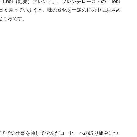
nbi（艶美）ブレンド」、フレンチローストの「Tobi-
が日々違っていようと、味の変化を一定の幅の中におさめ
どころです。
グチでの仕事を通して学んだコーヒーへの取り組みにつ