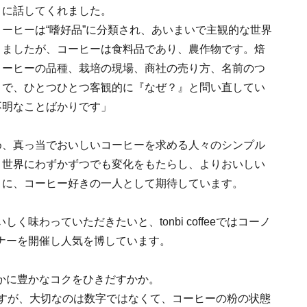
うに話してくれました。
ーヒーは“嗜好品”に分類され、あいまいで主観的な世界
きましたが、コーヒーは食料品であり、農作物です。焙
コーヒーの品種、栽培の現場、商社の売り方、名前のつ
まで、ひとつひとつ客観的に『なぜ？』と問い直してい
不明なことばかりです」
め、真っ当でおいしいコーヒーを求める人々のシンプル
、世界にわずかずつでも変化をもたらし、よりおいしい
うに、コーヒー好きの一人として期待しています。
味わっていただきたいと、tonbi coffeeではコーノ
ナーを開催し人気を博しています。
かに豊かなコクをひきだすかか。
ますが、大切なのは数字ではなくて、コーヒーの粉の状態