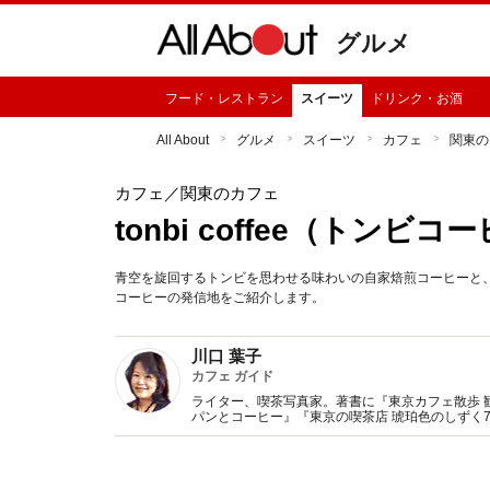
グルメ
フード・レストラン
スイーツ
ドリンク・お酒
All About
グルメ
スイーツ
カフェ
関東の
カフェ
／関東のカフェ
tonbi coffee（トンビ
青空を旋回するトンビを思わせる味わいの自家焙煎コーヒーと
コーヒーの発信地をご紹介します。
川口 葉子
カフェ ガイド
ライター、喫茶写真家。著書に『東京カフェ散歩 
パンとコーヒー』『東京の喫茶店 琥珀色のしずく
監修、記事執筆多数。Webサイト『東京カフェマ