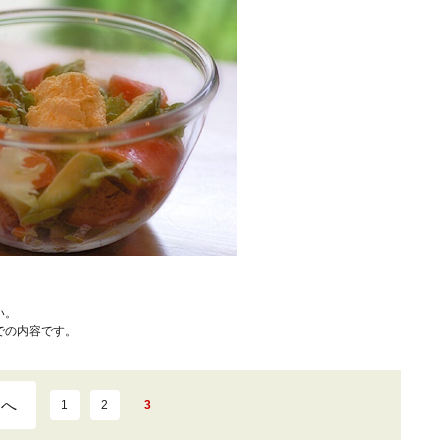
い。
での内容です。
ジへ
1
2
3