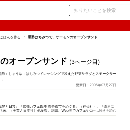
ごはんを作る
黒酢はちみつで、サーモンのオープンサンド
ンのオープンサンド
(3ページ目)
黒酢＋しょうゆ＋はちみつドレッシングで和えた野菜サラダとスモークサー
す。
更新日：2006年07月27日
観光と日常』『京都カフェ散歩 喫茶都市をめぐる』（祥伝社）、『街角に
77滴』（実業之日本社）他多数。雑誌、Web等でカフェやコーヒー特集の
...続きを読む
ニア』主宰。