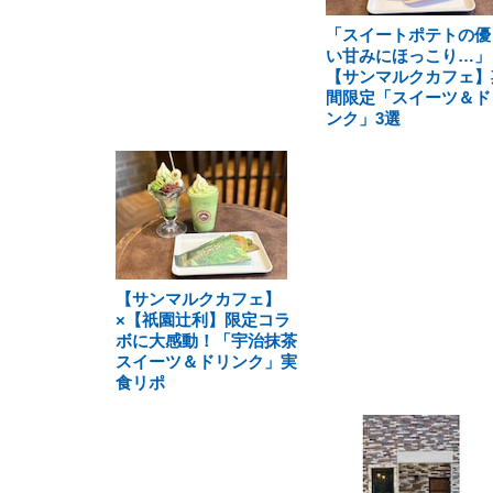
「スイートポテトの優
い甘みにほっこり…」
【サンマルクカフェ】
間限定「スイーツ＆ド
ンク」3選
【サンマルクカフェ】
×【祇園辻利】限定コラ
ボに大感動！「宇治抹茶
スイーツ＆ドリンク」実
食リポ