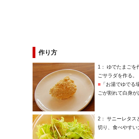
作り方
1：
ゆでたまごを
ごサラダを作る。
■
「お湯でゆでる
ごが割れて白身が
2：
サニーレタス
切り、食べやすい