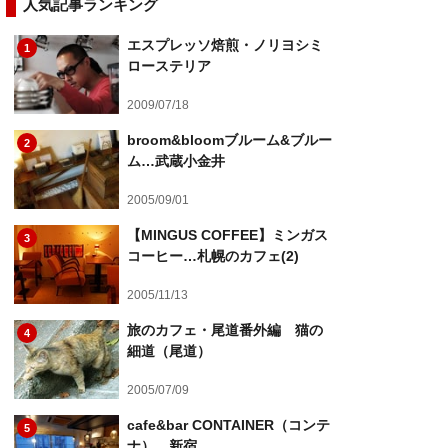
人気記事ランキング
エスプレッソ焙煎・ノリヨシミ
1
ローステリア
2009/07/18
broom&bloomブルーム&ブルー
2
ム…武蔵小金井
2005/09/01
【MINGUS COFFEE】ミンガス
3
コーヒー…札幌のカフェ(2)
2005/11/13
旅のカフェ・尾道番外編 猫の
4
細道（尾道）
2005/07/09
cafe&bar CONTAINER（コンテ
5
ナ）…新宿