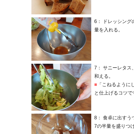
6：
ドレッシング
量を入れる。
7：
サニーレタス
和える。
■
「こねるように
と仕上げるコツで
8：
食卓に出すう
7の半量を盛りつ