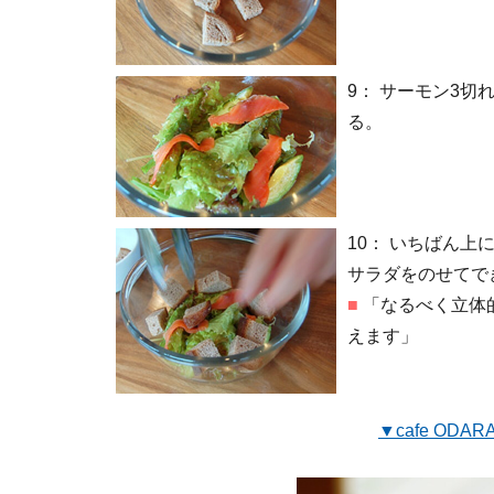
9：
サーモン3切
る。
10：
いちばん上に
サラダをのせてで
■
「なるべく立体
えます」
▼cafe OD