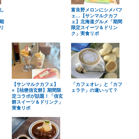
し
富良野メロンにシメパフ
ェ…【サンマルクカフ
期
ェ】北海道グルメ「期間
リ
限定スイーツ＆ドリン
ク」実食リポ
【サンマルクカフェ】
「カフェオレ」と「カフ
×【桔梗信玄餅】期間限
ェラテ」の違いって？
定コラボが話題！「信玄
餅スイーツ＆ドリンク」
実食リポ