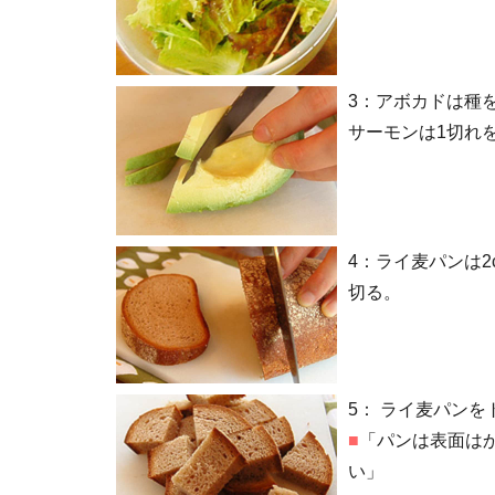
3：
アボカドは種を
サーモンは1切れ
4：
ライ麦パンは2
切る。
5：
ライ麦パンを
■
「パンは表面は
い」