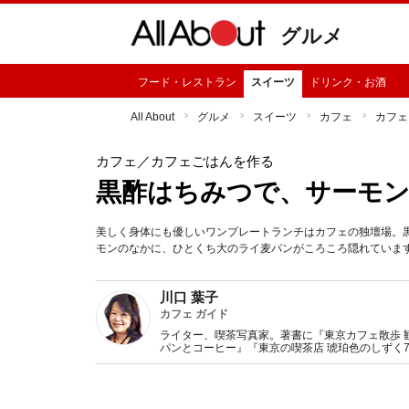
グルメ
フード・レストラン
スイーツ
ドリンク・お酒
All About
グルメ
スイーツ
カフェ
カフェ
カフェ
／カフェごはんを作る
黒酢はちみつで、サーモ
美しく身体にも優しいワンプレートランチはカフェの独壇場。
モンのなかに、ひとくち大のライ麦パンがころころ隠れていま
川口 葉子
カフェ ガイド
ライター、喫茶写真家。著書に『東京カフェ散歩 
パンとコーヒー』『東京の喫茶店 琥珀色のしずく
監修、記事執筆多数。Webサイト『東京カフェマ