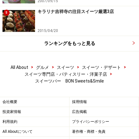
2007/09/15
キラリナ吉祥寺の注目スイーツ厳選3店
5
次のページへ
1
/
3
2015/04/20
ランキングをもっと見る
>
>
>
>
All About
グルメ
スイーツ
スイーツ・デザート
>
スイーツ専門店・パティスリー・洋菓子店
スイーツバー BON Sweets&Smile
会社概要
採用情報
投資家情報
広告掲載
利用規約
プライバシーポリシー
All Aboutについて
著作権・商標・免責