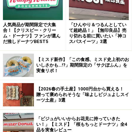
カウンターには人当たりのよいスタッフの男性たちが、
まるでカクテルを作るように、デザートを作り上げてい
きます。
人気商品が期間限定で大集
「ひんやり＆つるんとしてい
合！【クリスピー・クリー
て超絶品！」【無印良品】売
ム・ドーナツ】ファンが選ん
り切れる前に買いたい「神コ
スイーツの基礎の部分は工房“BON Sweets&Congrats!”で
だ推しドーナツBEST5
スパスイーツ」3選
作られ、それを“BON Sweets&Smile”で組み立て、スイー
ツをサービスしています。
【ミスド新作】「この食感、ミスド史上初のお
いしさかも…!?」期間限定の「サクぽふん」を
実食リポ！
またこのお店はスイーツにワインやシャンパン、ディジ
ェスティフ（食後酒）などをセットにした「マリアージ
【2026春の手土産】1000円台から買える！
ュ」を提案。
贈って褒められそうな「味よしビジュよしスイ
お酒とスイーツのマリアージュを楽しむお店としては、
ーツ土産」3選
先駆者的な存在です。
「ビジュがいいからお花見に持っていきた
い！」【ミスド】「桜もちっとドーナツ」全4
品を実食レビュー