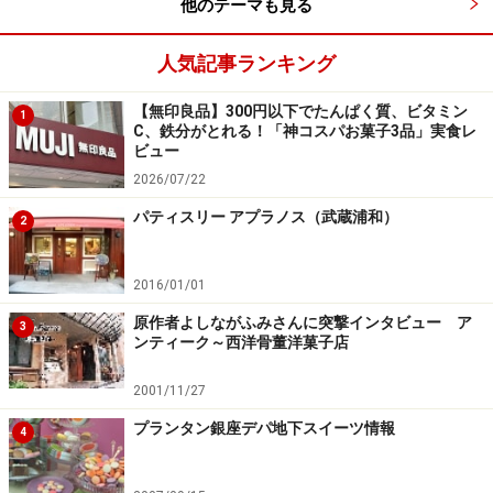
他のテーマも見る
イーツの美味しさだけではなく、このバーのようなカフ
ェのような独特の雰囲気がリピーターをうむのでしょ
人気記事ランキング
う。夜になるとライトもほの暗く、落ち着いているので
【無印良品】300円以下でたんぱく質、ビタミン
1
デートにも使えるお店といえます。
C、鉄分がとれる！「神コスパお菓子3品」実食レ
ビュー
まずは「BON Sweets&Smile」でイートインでいただく
2026/07/22
見た目にも華やかなスイーツとお酒のマリアージュをご
パティスリー アプラノス（武蔵浦和）
2
紹介しましょう！
2016/01/01
また工房にて苺のティラミスの作り方を教えていただき
原作者よしながふみさんに突撃インタビュー ア
3
ましたので
コチラ
でご紹介していますのでご参考くださ
ンティーク～西洋骨董洋菓子店
い。
2001/11/27
※記事内容は執筆時点のものです。最新の内容をご確認くださ
プランタン銀座デパ地下スイーツ情報
い。
4
※メニューや料金などのデータは、取材時または記事公開時点で
の内容です。