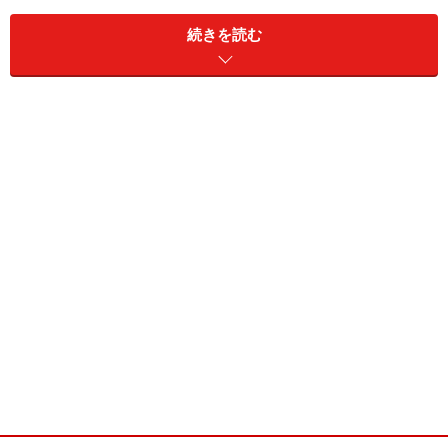
続きを読む
店長：江川清太郎氏
2003年11月にスイーツ・バーとしてOPENしたお店
「BON Sweets&Smile」をご紹介します。