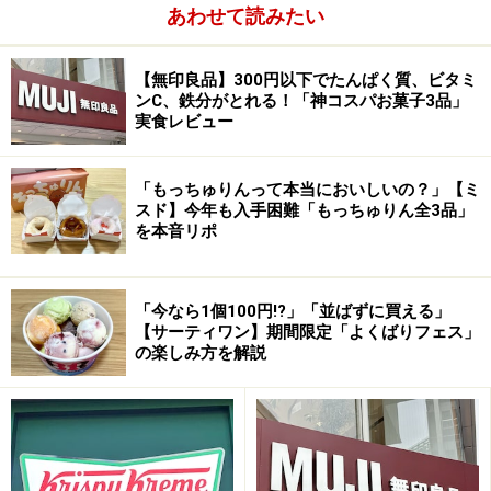
あわせて読みたい
恵比寿、広尾から徒歩圏内にあるお店は間口も小さく、
一見洋菓子店には見えないような雰囲気。まさに隠れ家
【無印良品】300円以下でたんぱく質、ビタミ
です。
ンC、鉄分がとれる！「神コスパお菓子3品」
実食レビュー
１Fはバーになり２Fはソファー席。
「もっちゅりんって本当においしいの？」【ミ
スド】今年も入手困難「もっちゅりん全3品」
を本音リポ
「今なら1個100円!?」「並ばずに買える」
【サーティワン】期間限定「よくばりフェス」
の楽しみ方を解説
店内に入っても、洋菓子店というより、まさにバー。