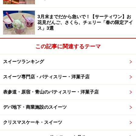
3月末までだから急いで！【サーティワン】お
花見だんご、さくら、チェリー「春の限定アイ
ス」3選
この記事に関連するテーマ
スイーツランキング
フランスに住んでいたオーナー永田氏は「ヨーロッパで
スイーツ専門店・パティスリー・洋菓子店
は古くから甘いものとお酒は好んで嗜まれてきました。
表参道・原宿・青山のパティスリー・洋菓子店
ディジェスティフ（食後酒）は豊富で薬草やフルーツの
リキュールは消化促進の効果もあり、コーヒーや紅茶と
デパ地下・商業施設のスイーツ
同じくらいデザートに欠かせないものなんです」と語り
ます。
クリスマスケーキ・スイーツ
一度訪れると何度も訪れたくなるようなお店なのは、ス