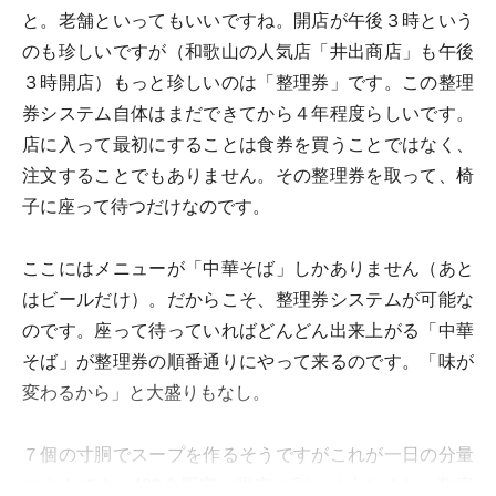
と。老舗といってもいいですね。開店が午後３時という
のも珍しいですが（和歌山の人気店「井出商店」も午後
３時開店）もっと珍しいのは「整理券」です。この整理
券システム自体はまだできてから４年程度らしいです。
店に入って最初にすることは食券を買うことではなく、
注文することでもありません。その整理券を取って、椅
子に座って待つだけなのです。
ここにはメニューが「中華そば」しかありません（あと
はビールだけ）。だからこそ、整理券システムが可能な
のです。座って待っていればどんどん出来上がる「中華
そば」が整理券の順番通りにやって来るのです。「味が
変わるから」と大盛りもなし。
７個の寸胴でスープを作るそうですがこれが一日の分量
のようです。400食限定。限定の割には少なくない数字