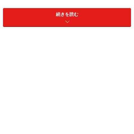
ですが、ほとんどさばけてしまうようです。豚骨ベース
でゼラチンが良く出た醤油味。具は細もやし、青ネギ、
続きを読む
チャーシューが５枚。メンマはありません。
シンプルですが、よくまとまったバランスのいいラーメ
ンです。
【DATA】店名：すずめ 住所：広島県広島市西区東観音
町1-2 TEL：082-231-9975 営業時間：15：00-21：
00 休日：毎月14日と日曜日 メニュー：中華そば550