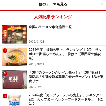
他のテーマも見る
人気記事ランキング
全国のラーメン集合施設一覧
1
2006/01/23
2024年度「袋麺の売上」ランキング！ 2位「サッ
2
ポロ一番 塩らーめん」、1位は？【専門家の解説
も】
2025/08/01
「無印のラーメンがレベル高っ！」【無印良品】
3
新商品「生麺を熟成乾燥させたラーメン」3品を実
食リポ
2025/12/18
2024年度「カップラーメンの売上」ランキング！
4
2位「カップヌードル シーフードヌードル」、1位
は？