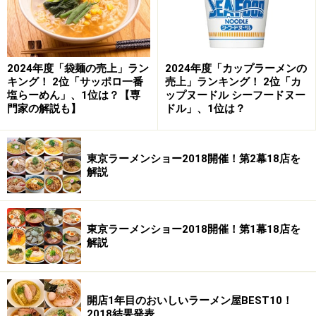
「すずめ」が整理券システムなら、こちらは店内に入る
と「何杯？」と聞いてきます。私が行ったときも一人な
2024年度「袋麺の売上」ラン
2024年度「カップラーメンの
のに同じように聞かれました。メニューは同じように中
キング！ 2位「サッポロ一番
売上」ランキング！ 2位「カ
華そばしかありません。見た目も味もほぼ同様です。豚
塩らーめん」、1位は？【専
ップヌードル シーフードヌー
門家の解説も】
ドル」、1位は？
骨ベースに玉葱やにんじんなどの野菜を煮込んでいるよ
うです。
東京ラーメンショー2018開催！第2幕18店を
解説
【DATA】店名：陽気 住所：広島県広島市中区江波南3-
4-1 TEL：082-231-5625 営業時間：16：30-24：
00 休日：1日・12日・13日・26日 メニュー：中華そ
東京ラーメンショー2018開催！第1幕18店を
ば500
解説
開店1年目のおいしいラーメン屋BEST10！
2018結果発表