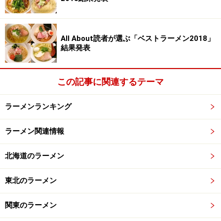
All About読者が選ぶ「ベストラーメン2018」
結果発表
さて、こうまで似ている二店の関係は、次のページ
この記事に関連するテーマ
で・・・。
ラーメンランキング
※記事内容は執筆時点のものです。最新の内容をご確認くださ
い。
ラーメン関連情報
※メニューや料金などのデータは、取材時または記事公開時点で
の内容です。
北海道のラーメン
次のページへ
1
/
2
東北のラーメン
関東のラーメン