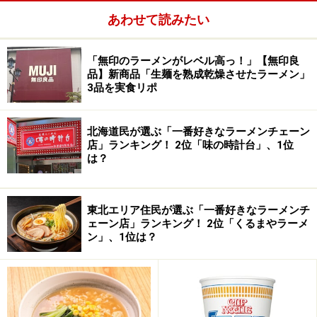
あわせて読みたい
「無印のラーメンがレベル高っ！」【無印良
品】新商品「生麺を熟成乾燥させたラーメン」
3品を実食リポ
■代表的な広島ラーメン「陽気」の中華そば
北海道民が選ぶ「一番好きなラーメンチェーン
店」ランキング！ 2位「味の時計台」、1位
は？
■地元で屈指の人気店の「陽気」
東北エリア住民が選ぶ「一番好きなラーメンチ
ここも「すずめ」同様に地元の人気店。ただ市内からは
ェーン店」ランキング！ 2位「くるまやラーメ
ちょっと外れます。営業時間は16時半と「すずめ」のよ
ン」、1位は？
うにやや中途半端。推測ですが、朝からスープを炊きあ
げて、これくらいの時間に出来上がり、それをその日の
うちに使い切って、また翌日スープを作り直すので、こ
ういう時間になるのではないかと思います。