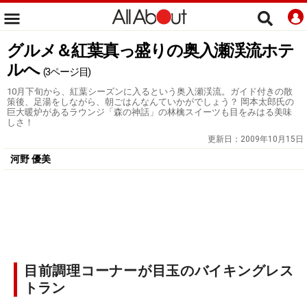
グルメ＆紅葉真っ盛りの奥入瀬渓流ホテ
ルへ
(3ページ目)
10月下旬から、紅葉シーズンに入るという奥入瀬渓流。ガイド付きの散
策後、足湯をしながら、朝ごはんなんていかがでしょう？ 岡本太郎氏の
巨大暖炉があるラウンジ「森の神話」の林檎スイーツも目をみはる美味
しさ！
更新日：
2009年10月15日
河野 優美
目前調理コーナーが目玉のバイキングレス
トラン