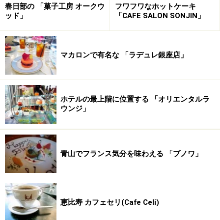
「サクラ」
「塩キャラメル」「ダージリン」「ショコラ
春日部の 「菓子工房 オークウ
フワフワなホットケーキ
ッド」
「CAFE SALON SONJIN」
（新デザイン）」
「レ・エクレア・フォション・ボテ
（ダイエットティ、ヴァイタリティティ）」
など。ま
た、特別商品として、ミニサイズのエクレア５ピースセ
マカロンで有名な 「ラデュレ銀座店」
ットも販売されます。
ホテルの最上階に位置する 「オリエンタルラ
目玉は、新作のエクレア「ホット・ドッ
ウンジ」
グ」。
青山でフランス気分を味わえる 「ブノワ」
「エクレア・ウィーク」の新作「ホット・ドッグ」。
また、今回、目玉となるのが、新作として発表される
「ホット・ドッグ」
。こちらは、温めて食べることもで
恵比寿 カフェセリ(Cafe Celi)
きる初のエクレア！ この新作も含めると、「エクレ