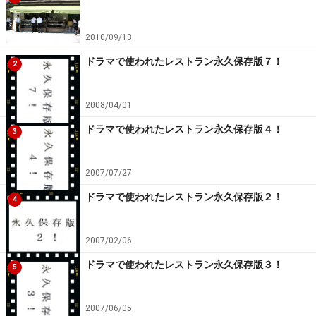
＜＜＜ サクラ ＞＞＞
2010/09/13
※記事内容は執筆時点のものです。最新の内容をご確認くださ
ドラマで使われたレストラン永久保存版７！
2
い。
※メニューや料金などのデータは、取材時または記事公開時点で
の内容です。
2008/04/01
ドラマで使われたレストラン永久保存版４！
3
次のページへ
1
/
5
2007/07/27
ドラマで使われたレストラン永久保存版２！
4
2007/02/06
ドラマで使われたレストラン永久保存版３！
5
2007/06/05