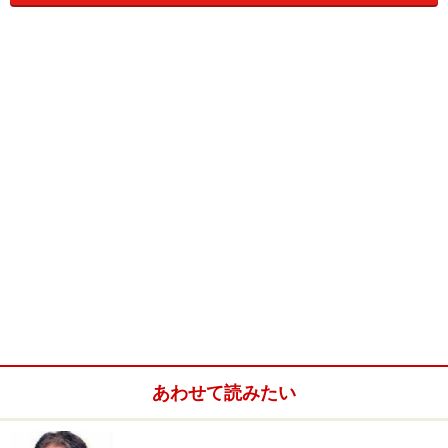
パリ、マドレーヌ広場の「フォション」本店入口。
これを受け、パリ、マドレーヌ広場にある本店で実施さ
れたのが、シーズンごとの人気のデザインを再現し、販
売する「エクレア・ウィークエンド」。
こちらの大成功にもとづき、日本でも開催されるのが、
第２回「エクレア・ウィーク」。期間は、９月16日
（水）～22日（火）の１週間限定。場所は、「日本橋高
島屋」「新宿高島屋」「横浜高島屋」内のフォションブ
ティック。これまで、日本国内で発表されたデザインの
中から、人気の高かったエクレアが、一挙店頭に並びま
す。
あわせて読みたい