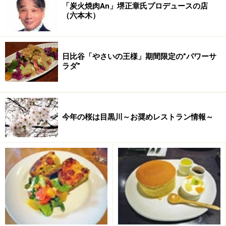
「炭火焼肉An」堺正章氏プロデュースの店
（六本木）
日比谷「やさいの王様」期間限定の”パワーサ
ラダ”
今年の桜は目黒川～お奨めレストラン情報～
それは、
「ラ・ヴァーグ」
「ドラジェローズ」「こいの
ぼり（ピンク・ブルー）」「宮崎マンゴー」
「コクシフ
ルール」
「プリムローズ」「アップルティー」「抹茶」