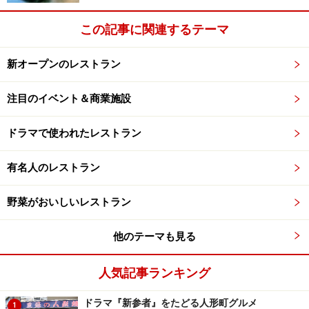
ア・ウィーク」で販売されるのは、なんと16種類。
この記事に関連するテーマ
次ページでは、
新作エクレア！「ホット・ドッグ」の詳
新オープンのレストラン
細
をご紹介します！
注目のイベント＆商業施設
＜＜＜ ホット・ドッグ ＞＞＞
ドラマで使われたレストラン
有名人のレストラン
＜＜＜ ラ・ヴァーグ ＞＞＞
野菜がおいしいレストラン
他のテーマも見る
＜＜＜ コクシフルール ＞＞＞
人気記事ランキング
ドラマ『新参者』をたどる人形町グルメ
1