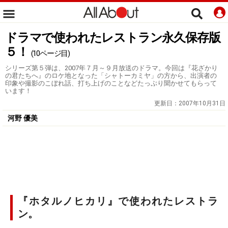
ドラマで使われたレストラン永久保存版
５！
(10ページ目)
シリーズ第５弾は、2007年７月～９月放送のドラマ。今回は『花ざかり
の君たちへ』のロケ地となった「シャトーカミヤ」の方から、出演者の
印象や撮影のこぼれ話、打ち上げのことなどたっぷり聞かせてもらって
います！
更新日：
2007年10月31日
河野 優美
『ホタルノヒカリ』で使われたレストラ
ン。