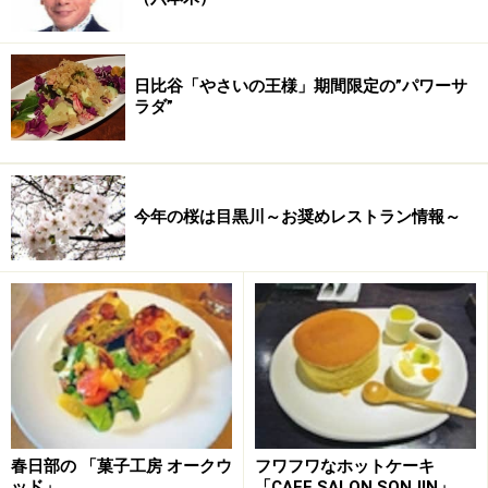
日比谷「やさいの王様」期間限定の”パワーサ
ラダ”
今年の桜は目黒川～お奨めレストラン情報～
春日部の 「菓子工房 オークウ
フワフワなホットケーキ
ッド」
「CAFE SALON SONJIN」