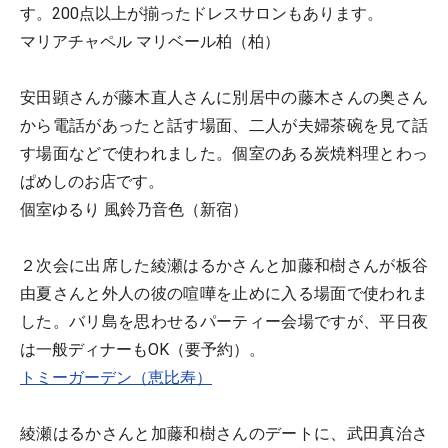
す。200点以上が揃ったドレスサロンもあります。
マリアチャペル マリベール柏（柏）
安田顕さんが藤木直人さんに別居中の藤木さんの奥さん
から電話があったと話す場面、二人が夫婦茶碗を見て話
す場面などで使われました。個室のある炭焼料理とわっ
ぱめしのお店です。
個室ゆるり 風鈴乃音色（新宿）
２次会に出席した綾瀬はるかさんと加藤和樹さんが板谷
由夏さんと外人の彼の喧嘩を止めに入る場面で使われま
した。バリ島を思わせるパーティー会場ですが、平日夜
は一般ディナーもOK（要予約）。
トミーガーデン（恵比寿）
綾瀬はるかさんと加藤和樹さんのデートに、武田真治さ