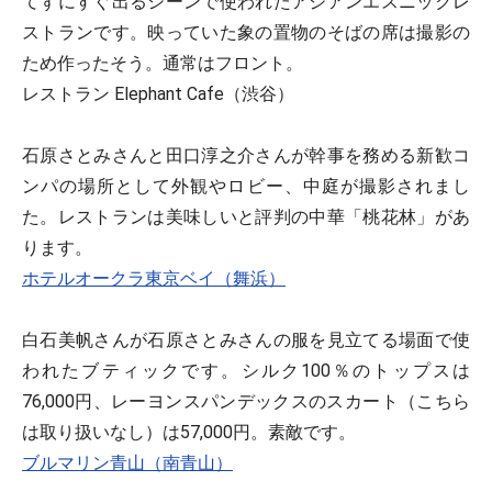
てずにすぐ出るシーンで使われたアジアンエスニックレ
ストランです。映っていた象の置物のそばの席は撮影の
ため作ったそう。通常はフロント。
レストラン Elephant Cafe（渋谷）
石原さとみさんと田口淳之介さんが幹事を務める新歓コ
ンパの場所として外観やロビー、中庭が撮影されまし
た。レストランは美味しいと評判の中華「桃花林」があ
ります。
ホテルオークラ東京ベイ（舞浜）
白石美帆さんが石原さとみさんの服を見立てる場面で使
われたブティックです。シルク100％のトップスは
76,000円、レーヨンスパンデックスのスカート（こちら
は取り扱いなし）は57,000円。素敵です。
ブルマリン青山（南青山）