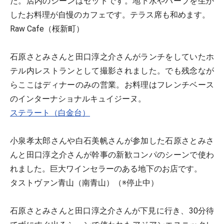
た。店内のシーンはセットです。地下水やハーブを生か
したお料理が自慢のカフェです。テラス席も和めます。
Raw Cafe（桜新町）
石原さとみさんと田口淳之介さんがランチをしていたホ
テル内レストランとして撮影されました。でも残念なが
らここはディナーのみの営業。お料理はフレンチベース
のインターナショナルキュイジーヌ。
ステラート（白金台）
小泉孝太郎さんや白石美帆さんが参加した石原さとみさ
んと田口淳之介さんが幹事の新歓コンパのシーンで使わ
れました。巨大ワインセラーのある地下のお店です。
タストヴァン青山（南青山）（※停止中）
石原さとみさんと田口淳之介さんが下見に行き、30分待