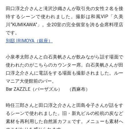
田口淳之介さんと滝沢沙織さんが取引先の女性２名を接
待するシーンで使われました。撮影は和風VIP「久美
川“KUMIKAWA”」。全20室の完全個室を誇る会席料理店
です。
別邸 IRIMOYA（銀座）
小泉孝太郎さんと白石美帆さんが飲みながら話す場面で
使われたのがこちらのカウンター席。白石美帆さんが田
口淳之介さんに電話をする場面も撮影されました。ルー
マニア大使館前のバー。
Bar ZAZZLE（バーザズル） （西麻布）
時任三郎さんと田口淳之介さんと田島令子さんが話をす
るシーンで使われました。旧・新丸ビルの松杭の炭など
素材を再利用した自然派カフェです。メニューも素材へ