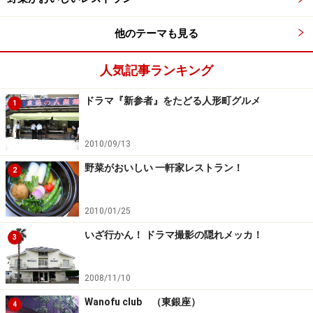
他のテーマも見る
人気記事ランキング
ドラマ『新参者』をたどる人形町グルメ
1
2010/09/13
野菜がおいしい 一軒家レストラン！
2
2010/01/25
いざ行かん！ ドラマ撮影の隠れメッカ！
3
2008/11/10
Wanofu club （東銀座）
4