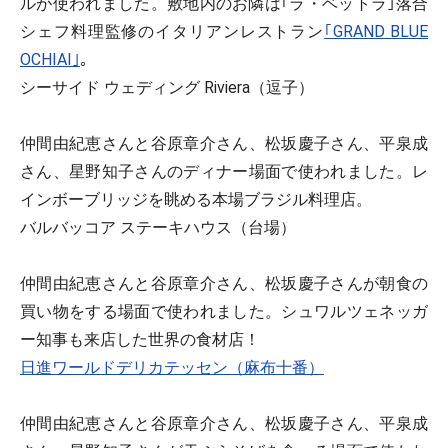
ルが使われました。敷地内のお隣は｢ラ・ベットラ｣落合
シェフ料理監修のイタリアンレストラン
｢GRAND BLUE
OCHIAI｣
。
シーサイド ウェディング Riviera（逗子）
仲間由紀恵さんと谷原章介さん、松坂慶子さん、平泉成
さん、星野知子さんのディナー場面で使われました。レ
インボーブリッジを眺める本場ブラジル料理店。
バルバッコア ステーキハウス（台場）
仲間由紀恵さんと谷原章介さん、松坂慶子さんが朝食の
買い物をする場面で使われました。シュワルツェネッガ
ー知事も来店した世界の食材店！
日進ワールドデリカテッセン（麻布十番）
仲間由紀恵さんと谷原章介さん、松坂慶子さん、平泉成