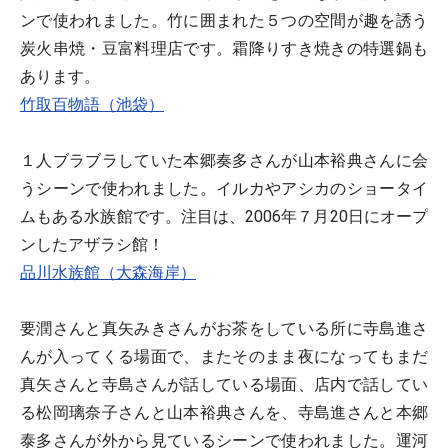
ンで使われました。竹に囲まれた５つの空間が趣を誘う
炭火串焼・豆富料理店です。霜降りすき焼きの特選鍋も
あります。
竹取百物語（池袋）
１人ブラブラしていた本郷奏多さんが山本裕典さんに会
うシーンで使われました。イルカやアシカのショータイ
ムもある水族館です。注目は、2006年７月20日にオープ
ンしたアザラシ館！
品川水族館（大森海岸）
要潤さんと真矢みきさんがお茶をしている所に寺島進さ
んが入ってくる場面で、またそのまま夜になってもまだ
真矢さんと寺島さんが話している場面、店内で話してい
る松岡璃奈子さんと山本裕典さんを、寺島進さんと本郷
泰多さんが外から見ているシーンで使われました。運河