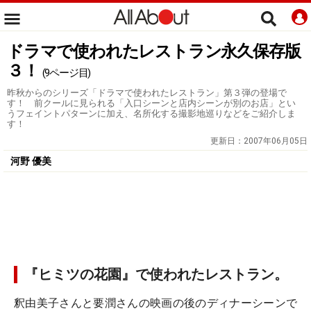
ドラマで使われたレストラン永久保存版
３！
(9ページ目)
昨秋からのシリーズ「ドラマで使われたレストラン」第３弾の登場で
す！ 前クールに見られる「入口シーンと店内シーンが別のお店」とい
うフェイントパターンに加え、名所化する撮影地巡りなどをご紹介しま
す！
更新日：
2007年06月05日
河野 優美
『ヒミツの花園』で使われたレストラン。
釈由美子さんと要潤さんの映画の後のディナーシーンで