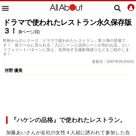
ドラマで使われたレストラン永久保存版
３！
(8ページ目)
昨秋からのシリーズ「ドラマで使われたレストラン」第３弾の登場で
す！ 前クールに見られる「入口シーンと店内シーンが別のお店」とい
うフェイントパターンに加え、名所化する撮影地巡りなどをご紹介しま
す！
更新日：
2007年06月05日
河野 優美
『ハケンの品格』で使われたレストラン。
加藤あいさんが会社の女性４人組に誘われて参加した合