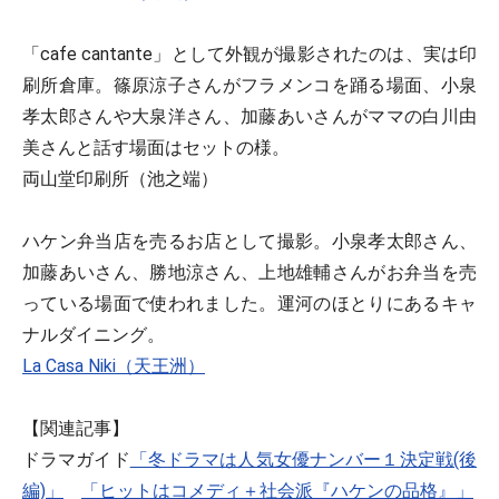
「cafe cantante」として外観が撮影されたのは、実は印
刷所倉庫。篠原涼子さんがフラメンコを踊る場面、小泉
孝太郎さんや大泉洋さん、加藤あいさんがママの白川由
美さんと話す場面はセットの様。
両山堂印刷所（池之端）
ハケン弁当店を売るお店として撮影。小泉孝太郎さん、
加藤あいさん、勝地涼さん、上地雄輔さんがお弁当を売
っている場面で使われました。運河のほとりにあるキャ
ナルダイニング。
La Casa Niki（天王洲）
【関連記事】
ドラマガイド
「冬ドラマは人気女優ナンバー１決定戦(後
編)」
「ヒットはコメディ＋社会派『ハケンの品格』」