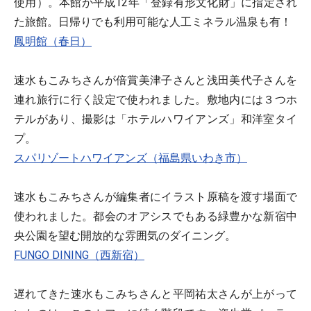
使用）。本館が平成12年「登録有形文化財」に指定され
た旅館。日帰りでも利用可能な人工ミネラル温泉も有！
鳳明館（春日）
速水もこみちさんが倍賞美津子さんと浅田美代子さんを
連れ旅行に行く設定で使われました。敷地内には３つホ
テルがあり、撮影は「ホテルハワイアンズ」和洋室タイ
プ。
スパリゾートハワイアンズ（福島県いわき市）
速水もこみちさんが編集者にイラスト原稿を渡す場面で
使われました。都会のオアシスでもある緑豊かな新宿中
央公園を望む開放的な雰囲気のダイニング。
FUNGO DINING（西新宿）
遅れてきた速水もこみちさんと平岡祐太さんが上がって