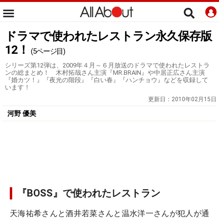
ドラマで使われたレストラン永久保存版
12！
(5ページ目)
シリーズ第12弾は、2009年４月～６月放送のドラマで使われたレストラ
ンの総まとめ！ 木村拓哉さん主演『MR.BRAIN』や中居正広さん主演
『婚カツ！』『夜光の階段』『白い春』『ハンチョウ』などを収録して
います！
更新日：
2010年02月15日
河野 優美
『BOSS』で使われたレストラン
天海祐希さんと酒井若菜さんと温水洋一さんが犯人が通