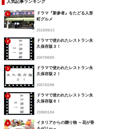
人気記事ランキング
ドラマ『新参者』をたどる人形
1
町グルメ
2010/09/13
ドラマで使われたレストラン永
2
久保存版３！
2007/06/05
ドラマで使われたレストラン永
3
久保存版２！
2007/02/06
ドラマで使われたレストラン永
4
久保存版６！
2008/01/04
イタリアからの贈り物 ～花が香
5
るゼリー～