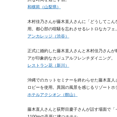
和穣苑（山梨県）
木村佳乃さんが藤木直人さんに「どうしてこん
用。都心部の喧騒を忘れさせるレトロなカフェ
アンカレッジ（渋谷）
正式に婚約した藤木直人さんと木村佳乃さんが
アが印象的なカジュアルフレンチダイニング。
レストラン花（新川）
沖縄でのカットセミナーを終わらせた藤木直人
ロビーを使用。異国の風景を感じるリゾートホ
ホテルアクシオン（館山）
藤木直人さんと荻野目慶子さんが話す場面で「
1100mの高原に建つホテル。