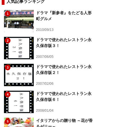
人気記事ランキング
ドラマ『新参者』をたどる人形
1
町グルメ
2010/09/13
ドラマで使われたレストラン永
2
久保存版３！
2007/06/05
ドラマで使われたレストラン永
3
久保存版２！
2007/02/06
ドラマで使われたレストラン永
4
久保存版６！
2008/01/04
イタリアからの贈り物 ～花が香
5
るゼリー～