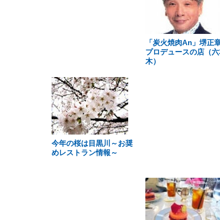
「炭火焼肉An」堺正
プロデュースの店（六
木）
今年の桜は目黒川～お奨
めレストラン情報～