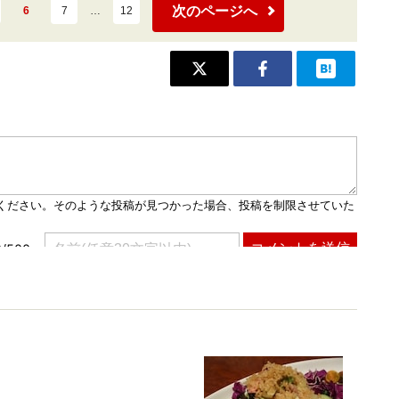
次のページへ
6
7
…
12