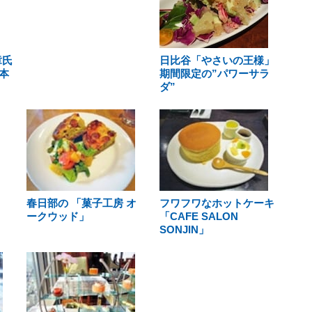
章氏
日比谷「やさいの王様」
本
期間限定の”パワーサラ
ダ”
春日部の 「菓子工房 オ
フワフワなホットケーキ
ークウッド」
「CAFE SALON
SONJIN」