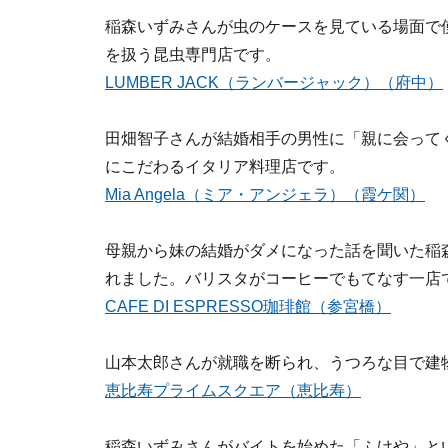
稲森いずみさんが虫のケースを見ている場面で
を扱う昆虫専門店です。
LUMBER JACK（ランバージャック）（府中）
田畑智子さんが結婚相手の男性に「親に会って
にこだわるイタリア料理店です。
Mia Angela（ミア・アンジェラ）（霞ケ関）
母親から妹の結婚がダメになった話を聞いた稲
れました。バリスタがコーヒーでもてなす一店
CAFE DI ESPRESSO珈琲館（参宮橋）
山本太郎さんが就職を断られ、うつろな目で建
恵比寿プライムスクエア（恵比寿）
稲森いずみさんがバイトを始めた「ふけや」と