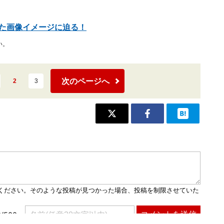
た画像イメージに迫る！
い。
次のページへ
2
3