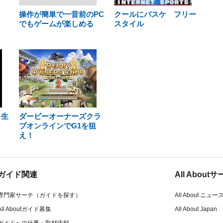
操作が簡単で一昔前のPC
クールにバスケ フリー
でもゲームが楽しめる
スタイル
と生
ダービーオーナーズクラ
ブオンラインでG1を狙
え！
ガイド関連
All Abou
専門家サーチ（ガイドを探す）
All About ニュー
All Aboutガイド募集
All About Japan