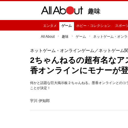
趣味
エンタメ
ゲーム
ホビー・コレクション
スポー
All About
趣味
ゲーム
ネットゲーム・オンラ
ネットゲーム・オンラインゲーム
／ネットゲーム
2ちゃんねるの超有名なア
香オンラインにモナーが
何かと話題な巨大掲示板２ちゃんねる。墨香オンラインとのコラ
ことが決定！
宇川 伊知郎