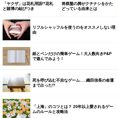
「ヤクザ」は花札用語⁉花札
将棋盤の脚がクチナシをかた
と賭博の結びつき
どっている由来とは
ウサギとハリネズミ（以下「ウサハリ」）は、後者の代
表的な作品といえます。
リフルシャッフルを使うのをオススメしない理
由
自分のコマは、手札のニンジンカードをプレイすること
で進めることができます。
紙とペンだけの簡単ゲーム！大人数向きP&P
そしてこのニンジンカードの使い方こそ、他のゲームに
で遊んでみよう！
類をみない、抜群にユニークなシステムとなっていま
す。
死を呼び込む不吉なゲーム……織田信長の命運
まで占った⁉︎
コマの推進力。それはニンジンだ→
※記事内容は執筆時点のものです。最新の内容をご確認くださ
い。
「上海」のコツとは？ 20年以上愛されるゲー
ムのルールと攻略法