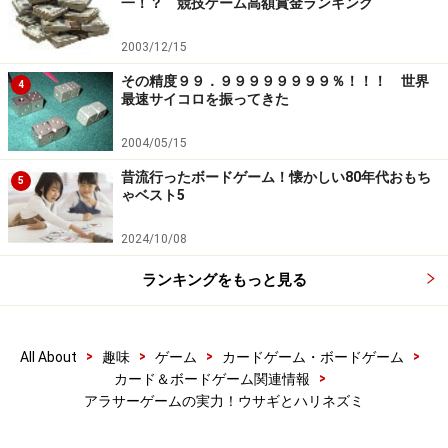
一！？ 競技ゲーム高額賞金ランキング
2003/12/15
その精度９９．９９９９９９９９％！！！ 世界
4
最速サイコロを振ってきた
2004/05/15
昔流行ったボードゲーム！懐かしい80年代おもち
5
ゃベスト5
2024/10/08
ランキングをもっと見る
>
>
>
>
All About
趣味
ゲーム
カードゲーム・ボードゲーム
>
カード＆ボードゲーム関連情報
アラサーゲームの実力！ウサギとハリネズミ