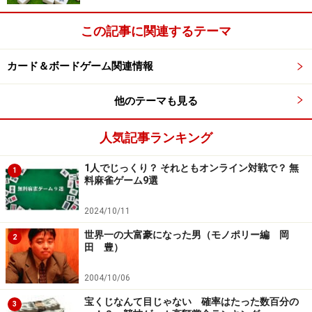
次のページへ
1
/
3
この記事に関連するテーマ
カード＆ボードゲーム関連情報
他のテーマも見る
人気記事ランキング
1人でじっくり？ それともオンライン対戦で？ 無
1
料麻雀ゲーム9選
2024/10/11
世界一の大富豪になった男（モノポリー編 岡
2
田 豊）
2004/10/06
宝くじなんて目じゃない 確率はたった数百分の
3