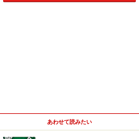
息の長いタイトルだけあって、様々なパブリッシャーか
ら発売されており、いくつものバージョンがあります。
双六屋が所有のものは、2000年に発売された
ABACUSSPIELE社
バージョンのものです。
サイコロを使わない双六の代表的作品
あわせて読みたい
ゲームのほうですが、プレイヤーはウサギとなり、いち
早くゴールを目指す双六（レースゲーム）です。