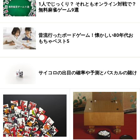
1人でじっくり？ それともオンライン対戦で？
しその賭博の世界では「博打ちが最後に辿り着く博打」
無料麻雀ゲーム9選
「博打の王様」と謳われ頂点に君臨する競技なのです。
乾の恐ろしさがひしひしと伝わってきた。乾の顔つき、
昔流行ったボードゲーム！懐かしい80年代お
もちゃベスト5
態度、仕草は、相手の想像力というものを完全に遮断し
ている。能面が張りついたかのような表情であり、素晴
らしく巧みにできた自動機械のような仕草である。
「勝負」
サイコロの出目の確率や予測とパスカルの賭け
寂びとどすの利いた独自の節回しで、乾が言った。
（本書３８６頁から）
手本引きの最大の特徴は親も子も毎回その手を自らの脳
味噌から搾り出さなくてはならないこと。全く運の要素
がなく底無し泥沼の心理戦となります。しかもここは互
いにヤクザ。勝負が引き分けでおわることなどありえま