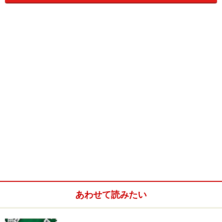
物語は女子高生の乾倫子を中心に濃い人間模様が紡ぎ出
されて行く娯楽大作。なかでも倫子の父親、乾十郎の圧
倒的な存在感に読者はド肝を抜かれることでしょう。
乾十郎は関東で知らぬものは居ない少数精鋭の武闘派で
鳴らすヤクザの組長。ある日、関西系のヤクザが十郎の
縄張り内で賭場を開帳。これ激怒した十郎は客を装い手
勢わずか二人のみ率いて敵の賭場に乗り込む。
潤沢な資金と博徒ならではの勝負強さで場を荒し、つい
にはここを仕切る西元寺を引きずりだし一対一の勝負に
持ちこむ。このシーンは物語前半の最大の山場だ。
ここに登場するのが「手本引き」という賭博。ごく簡単
あわせて読みたい
に説明すると親が１～６までの札からを一枚選び、子は
その数が何かを当てるだけという至極単純なもの。しか