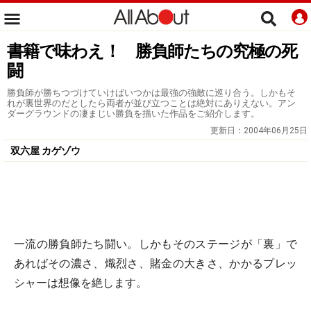
書籍で味わえ！ 勝負師たちの究極の死
闘
勝負師が勝ちつづけていけばいつかは最強の強敵に巡り合う。しかもそ
れが裏世界のだとしたら両者が並び立つことは絶対にありえない。アン
ダーグラウンドの凄まじい勝負を描いた作品をご紹介します。
更新日：
2004年06月25日
双六屋 カゲゾウ
一流の勝負師たち闘い。しかもそのステージが「裏」で
あればその濃さ、熾烈さ、賭金の大きさ、かかるプレッ
シャーは想像を絶します。