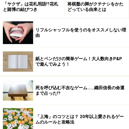
「ヤクザ」は花札用語⁉花札
将棋盤の脚がクチナシをかた
せん。究極の勝負の趨勢は…
と賭博の結びつき
どっている由来とは
賭博を描いたもので面白いものをあげろといったら間違
リフルシャッフルを使うのをオススメしない理
いなくこの小説はガイドのベスト３に入ります。
由
『二進法の犬』（おすすめ書籍）
※記事内容は執筆時点のものです。最新の内容をご確認くださ
い。
紙とペンだけの簡単ゲーム！大人数向きP&P
で遊んでみよう！
次のページへ
1
/
4
死を呼び込む不吉なゲーム……織田信長の命運
まで占った⁉︎
「上海」のコツとは？ 20年以上愛されるゲー
ムのルールと攻略法