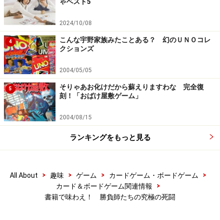
ゃベスト5
2024/10/08
こんな宇野家族みたことある？ 幻のＵＮＯコレ
4
クションズ
2004/05/05
そりゃあお化けだから蘇えりますわな 完全復
5
刻！「おばけ屋敷ゲーム」
2004/08/15
ランキングをもっと見る
>
>
>
>
All About
趣味
ゲーム
カードゲーム・ボードゲーム
>
カード＆ボードゲーム関連情報
書籍で味わえ！ 勝負師たちの究極の死闘