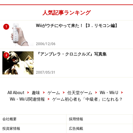
人気記事ランキング
Wiiがウチにやって来た！【3．リモコン編】
1
2006/12/06
『アンブレラ・クロニクルズ』写真集
2
2007/05/31
>
>
>
>
>
All About
趣味
ゲーム
任天堂ゲーム
Wii・Wii U
>
Wii・Wii U関連情報
ゲーム初心者も「中級者」になれる？
会社概要
採用情報
投資家情報
広告掲載