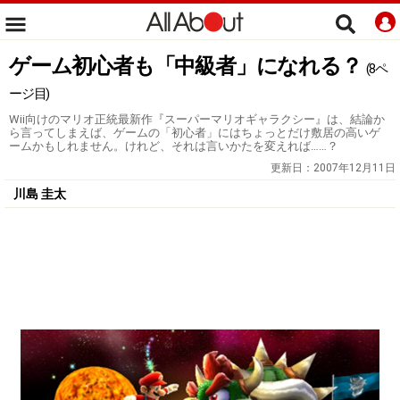
ゲーム初心者も「中級者」になれる？
(8ペ
ージ目)
Wii向けのマリオ正統最新作『スーパーマリオギャラクシー』は、結論か
ら言ってしまえば、ゲームの「初心者」にはちょっとだけ敷居の高いゲ
ームかもしれません。けれど、それは言いかたを変えれば……？
更新日：
2007年12月11日
川島 圭太