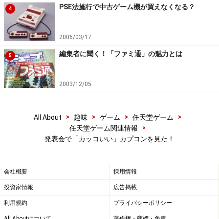
PSE法施行で中古ゲーム機が買えなくなる？
4
2006/03/17
編集者に聞く！「ファミ通」の魅力とは
5
2003/12/05
>
>
>
>
All About
趣味
ゲーム
任天堂ゲーム
>
任天堂ゲーム関連情報
発表会で「カッコいい」カプコンを見た！
会社概要
採用情報
投資家情報
広告掲載
利用規約
プライバシーポリシー
All Aboutについて
著作権・商標・免責