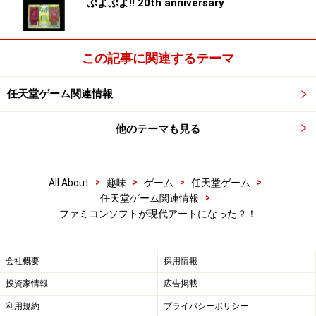
ぷよぷよ!! 20th anniversary
上写真／飯田和敏氏（ゲームクリエイター）のデザイン
左下写真／ブルボン小林氏（芥川賞作家）のデザイン
この記事に関連するテーマ
右下写真／UVメーターなファミコンカセット
任天堂ゲーム関連情報
※画像をクリックすると拡大表示します。
他のテーマも見る
>
>
>
>
All About
趣味
ゲーム
任天堂ゲーム
>
任天堂ゲーム関連情報
ファミコンソフトが現代アートになった？！
このあたりは、もしこんなソフトを作っても絶対に公式
ライセンスを取れなさそうなカセットたちです。
会社概要
採用情報
投資家情報
広告掲載
利用規約
プライバシーポリシー
※画像をクリックすると拡大表示します。