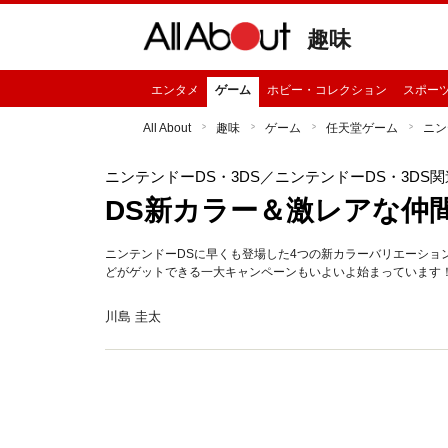
趣味
エンタメ
ゲーム
ホビー・コレクション
スポー
All About
趣味
ゲーム
任天堂ゲーム
ニン
ニンテンドーDS・3DS
／ニンテンドーDS・3DS
DS新カラー＆激レアな仲
ニンテンドーDSに早くも登場した4つの新カラーバリエーショ
どがゲットできる一大キャンペーンもいよいよ始まっています
川島 圭太