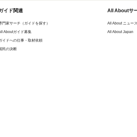
ガイド関連
All Abou
専門家サーチ（ガイドを探す）
All About ニュー
All Aboutガイド募集
All About Japan
ガイドへの仕事・取材依頼
国民の決断