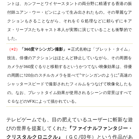
ントは、カンフーとワイヤースタントの両分野に精通する香港の振
付師ユアン・ウー・ピンによって生み出されたもの。その華麗なア
クションもさることながら、それをＣＧ処理などに頼らずにキア
ヌ・リーブスたちキャスト本人が実際に演じていることも衝撃的で
した。
（※2）
「360度マシンガン撮影」＝
正式名称は「ブレット・タイム」
技法。俳優のアクションはほとんど静止していながら、その周囲を
カメラが360度ぐるりと移動するというかつてない映像効果は、俳優
の周囲に120台のスチルカメラを並べて“マシンガンのように”高速の
シャッタースピードで撮影されたフィルムをつなげて映像化したも
の。なお、ブレットタイム効果が使用されるシーンの背景はすべて
ＣＧなどのVFXによって描かれている。
テレビゲームでも、目の肥えているユーザーに斬新な遊
びの世界を提案してくれた
『ファイナルファンタジー・
クリスタルクロニクル』
（ＧＣ/03年）という作品があ