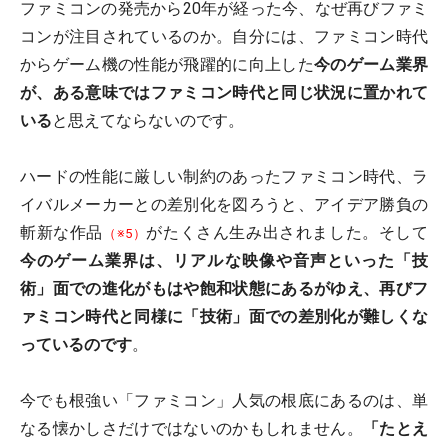
ファミコンの発売から20年が経った今、なぜ再びファミ
コンが注目されているのか。自分には、ファミコン時代
からゲーム機の性能が飛躍的に向上した
今のゲーム業界
が、ある意味ではファミコン時代と同じ状況に置かれて
いる
と思えてならないのです。
ハードの性能に厳しい制約のあったファミコン時代、ラ
イバルメーカーとの差別化を図ろうと、アイデア勝負の
斬新な作品
がたくさん生み出されました。そして
（※5）
今のゲーム業界は、リアルな映像や音声といった「技
術」面での進化がもはや飽和状態にあるがゆえ、再びフ
ァミコン時代と同様に「技術」面での差別化が難しくな
っているのです
。
今でも根強い「ファミコン」人気の根底にあるのは、単
なる懐かしさだけではないのかもしれません。
「たとえ