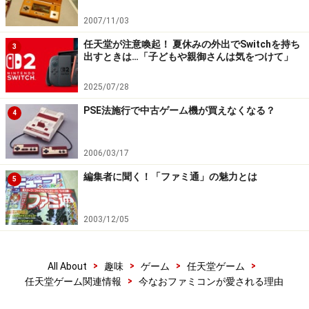
2007/11/03
任天堂が注意喚起！ 夏休みの外出でSwitchを持ち
3
出すときは…「子どもや親御さんは気をつけて」
2025/07/28
PSE法施行で中古ゲーム機が買えなくなる？
4
2006/03/17
編集者に聞く！「ファミ通」の魅力とは
5
2003/12/05
>
>
>
>
All About
趣味
ゲーム
任天堂ゲーム
>
任天堂ゲーム関連情報
今なおファミコンが愛される理由