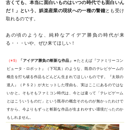
古くても、本当に面白いものはいつの時代でも面白いん
だ！」という、娯楽産業の現状への一種の警鐘
とも受け
取れるのです。
あの頃のような、純粋なアイデア勝負の時代が来
る・・・いや、ぜひ来てほしい！
（※5）
「アイデア勝負の斬新な作品」＝
たとえば『ファミリーコン
ピュータ・ロボット』（下写真）のような、既存のテレビゲームの
概念を打ち破る作品もどんどん生まれてほしいものです。『太鼓の
達人』（ＰＳ２）が大ヒットした理由も、実はここにあるのではな
いかと。そもそもファミコン時代は、今とは違って「テレビゲーム
とはこういうものだ」という既存の概念そのものが無かったわけで
すから、今よりもずっと斬新な作品が生まれやすい環境だったのか
もしれません。