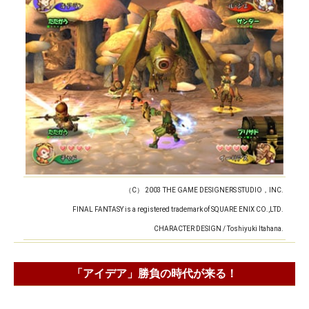
（C） 2003 THE GAME DESIGNERS STUDIO，INC.
FINAL FANTASY is a registered trademark of SQUARE ENIX CO.,LTD.
CHARACTER DESIGN / Toshiyuki Itahana.
「アイデア」勝負の時代が来る！