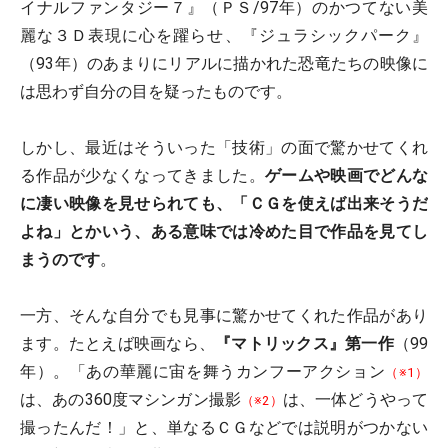
イナルファンタジー７』（ＰＳ/97年）のかつてない美
麗な３Ｄ表現に心を躍らせ、『ジュラシックパーク』
（93年）のあまりにリアルに描かれた恐竜たちの映像に
は思わず自分の目を疑ったものです。
しかし、最近はそういった「技術」の面で驚かせてくれ
る作品が少なくなってきました。
ゲームや映画でどんな
に凄い映像を見せられても、「ＣＧを使えば出来そうだ
よね」とかいう、ある意味では冷めた目で作品を見てし
まうのです
。
一方、そんな自分でも見事に驚かせてくれた作品があり
ます。たとえば映画なら、
『マトリックス』第一作
（99
年）。「あの華麗に宙を舞うカンフーアクション
（※1）
は、あの360度マシンガン撮影
は、一体どうやって
（※2）
撮ったんだ！」と、単なるＣＧなどでは説明がつかない