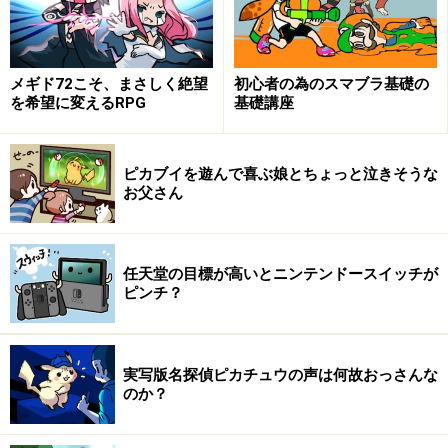
脳トレなどのツール系ゲームのヒットで、業界に一番イ
ンパクトを与えた変化は、顧客層の変化です。ゲームが
メギド72こそ、まさしく絶望
初心者の為のスマブラ基礎の
子供や、あるいは20代～30代の比較的若い層だけでな
を希望に変えるRPG
基礎講座
く、50代、60代にまでアプローチできる商品になったこ
とは、マーケットの構成を激変させました。
ピカブイを遊んで喜ぶ娘とちょっと泣きそうな
お父さん
ゲームソフトは、ゲームハードの所有者が顧客層になる
ので、本来であればゲームハードが売れるとソフトも販
売本数を伸ばします。DSはPlaystation2（PS2）の2倍と
任天堂の目標が高いとニンテンドースイッチが
いう圧倒的早さで普及が進んでいまして、任天堂のソフ
ピンチ？
トはそれに伴い、大きく販売本数を増やしています。し
かし、実は任天堂以外のメーカーはそれほどその中でソ
フト販売を伸ばせていません。そこには、それまで主流
実写版名探偵ピカチュウの声は何故おっさんな
のか？
ハードであったPS2で培ってきたマーケティングノウハ
ウがDSには全く通用しないということが、1つ大きな理