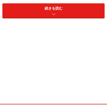
であったり、スーパーマリオであったりを指しました。
続きを読む
それをわざわざゲームらしいゲーム、なんて言い回しを
するようになったのは、脳トレの大ヒットをはじめとし
て、ツール系のゲームが次々に出現し、逆に従来型ゲー
ムの売上げが減少し、その立場が危うくなっている現状
を如実に表しているように思います。
ファミコンで世の中にテレビゲームというものが広く認
知されてから20年以上ゲーム業界を支えてきたゲームた
ちは、今後どうなっていくのでしょう。脳トレなどのツ
ール系に押されて消えていってしまうのでしょうか？
今回は変わりつつあるゲーム業界の中で、従来型ゲーム
がどうなっていくのかについて、考えてみたいと思いま
す。