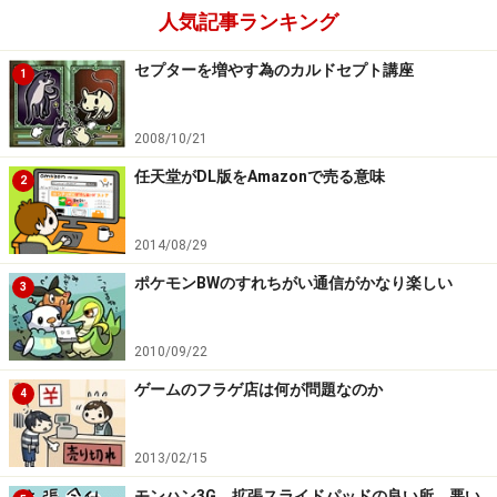
人気記事ランキング
セプターを増やす為のカルドセプト講座
1
2008/10/21
任天堂がDL版をAmazonで売る意味
2
2014/08/29
ポケモンBWのすれちがい通信がかなり楽しい
3
2010/09/22
ゲームのフラゲ店は何が問題なのか
4
2013/02/15
モンハン3G 拡張スライドパッドの良い所、悪い