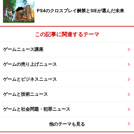
由として挙げられると思います。
PS4のクロスプレイ解禁とSIEが選んだ未来
つまりユーザー層が変化した為に、どういうゲームを、
どういうアプローチでお客さんにプレゼンテーション売
この記事に関連するテーマ
っていくか、という部分の蓄積が、使えなくなってしま
ったということなんです。従来型のゲームを今でと同じ
ゲームニュース講座
ように売っていたのでは売れない時代がきてしまったの
ですね。
ゲームの売り上げニュース
従来型ゲームはこのまま沈んでいってしまうのでしょう
ゲームとビジネスニュース
か？ 次は、
従来型ゲームを売る為にはどうしたらいい
のか
を、考えてみたいと思います。
ゲームと技術ニュース
※記事内容は執筆時点のものです。最新の内容をご確認くださ
ゲームと社会問題・犯罪ニュース
い。
他のテーマも見る
次のページへ
1
/
3