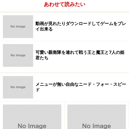
きる。
あわせて読みたい
iTunesと同じような感覚で利用できるアプリケーショ
動画が見れたりダウンロードしてゲームをプレ
ン、Media goもプレイヤーとしての利用を想定している
イ出来る
と言えるだろう。
また、筆者には
PSP goが据え置きゲーム機としての役割
可愛い親衛隊を連れて戦う王と魔王と7人の姫
も背負っている
ように思える。
君たち
※記事内容は執筆時点のものです。最新の内容をご確認くださ
い。
メニューが無い自由なニード・フォー・スピー
ド
次のページへ
1
/
3