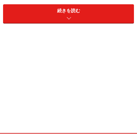
ー。
続きを読む
回転機構のないゼロスピンドルモデルということで、現
在のシリコンオーディオの潮流に乗ることは間違いない
だろう。
ライバルはiPod Tuchやソニーのウォークマンあたりにな
りそうだ。
特に16GB、液晶画面の大きさなどはソニーのウォークマ
ンXシリーズあたりと食い合ってもおかしくない。
その際に見逃せないのが、ゲームプレイを中断してXMB
を操作できるというPSP goの独自機能である。
従来のPSPは、一度セーブなどをしてからゲームを終了
しなければ他の機能にアクセスできなかった。PSP goで
あれば移動中に音楽を聴き、電車の中でゲームをプレ
イ、下車してからまた音楽を聴く、という使用方法がで