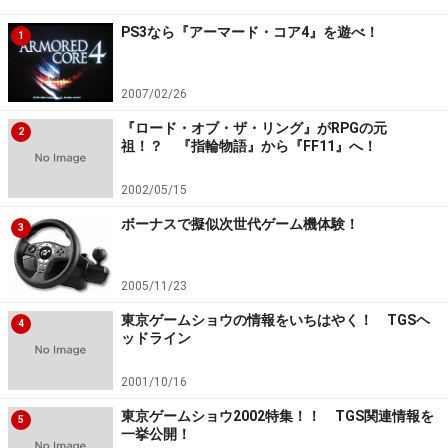
PS3なら『アーマード・コア4』を遊べ！
1
2007/02/26
『ロード・オブ・ザ・リング』がRPGの元
2
祖！？ 『指輪物語』から『FF11』へ！
2002/05/15
ボーナスで擬似次世代ゲーム機体験！
3
2005/11/23
東京ゲームショウの情報をいちはやく！ TGSヘ
4
ッドライン
2001/10/16
東京ゲームショウ2002特集！！ TGS関連情報を
5
一挙公開！