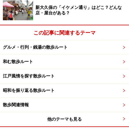
散歩っぽくなってきたぞ。
新大久保の「イケメン通り」はどこ？どんな
店・屋台がある？
店構えは今風だが昭和３年に創業した「福室庵」
この記事に関連するテーマ
昭和３年というと、80年以上が経過しているわけだが、
グルメ・行列・銭湯の散歩ルート
お店でいちばん高齢の女性はそれほどお年ではなさそ
う。創業者の娘という年格好か。お昼時で混んできたの
和む散歩ルート
でお話しはあまりうかがえなかった。ビールに板わさな
どを注文する。
江戸風情を探す散歩ルート
そんなわけで、次ページでは
昭和を振り返る散歩ルート
お蕎麦を食べ、豪徳寺まで
歩きます。
散歩関連情報
他のテーマも見る