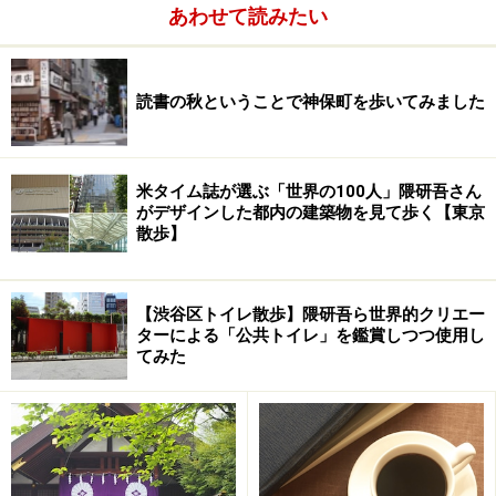
あわせて読みたい
読書の秋ということで神保町を歩いてみました
米タイム誌が選ぶ「世界の100人」隈研吾さん
がデザインした都内の建築物を見て歩く【東京
散歩】
【渋谷区トイレ散歩】隈研吾ら世界的クリエー
ターによる「公共トイレ」を鑑賞しつつ使用し
てみた
柘榴坂をのぼる
時刻は昼時だ。どこかで食事をしようと思っていたのだ
が、ちょうど踏切のところで、Iさんが