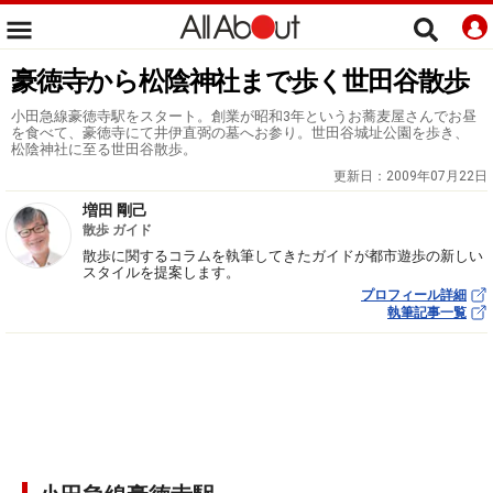
豪徳寺から松陰神社まで歩く世田谷散歩
小田急線豪徳寺駅をスタート。創業が昭和3年というお蕎麦屋さんでお昼
を食べて、豪徳寺にて井伊直弼の墓へお参り。世田谷城址公園を歩き、
松陰神社に至る世田谷散歩。
更新日：
2009年07月22日
増田 剛己
散歩 ガイド
散歩に関するコラムを執筆してきたガイドが都市遊歩の新しい
スタイルを提案します。
プロフィール詳細
執筆記事一覧