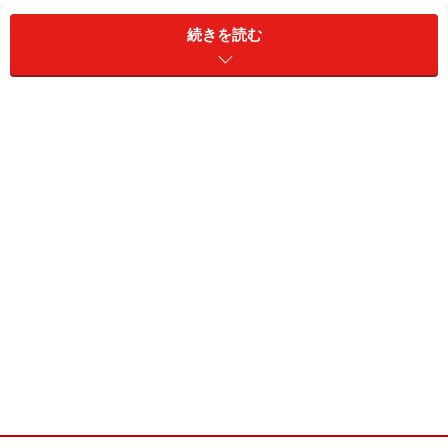
回、季節は夏だし、コンパクトに小田急線豪徳寺駅から
続きを読む
世田谷線の松陰神社前駅まで歩くことにした。Iさんの説
明によると、豪徳寺には桜田門外の変で暗殺された大老
の井伊直弼の墓がある。松陰神社と言えば吉田松陰が祭
られている。この２人は、安政の大獄で弾圧した側、さ
れた側ということで、関係が深い。そういう二カ所を巡
る散歩になる。楽しそうだ。
世田谷線
小田急線豪徳寺駅をスタート。小田急線沿線らしい商店
街が南に延びている。歩いているといつしか、商店街か
ら世田谷線線の電車が見えた。小さめの車両で、住宅街
を走る。