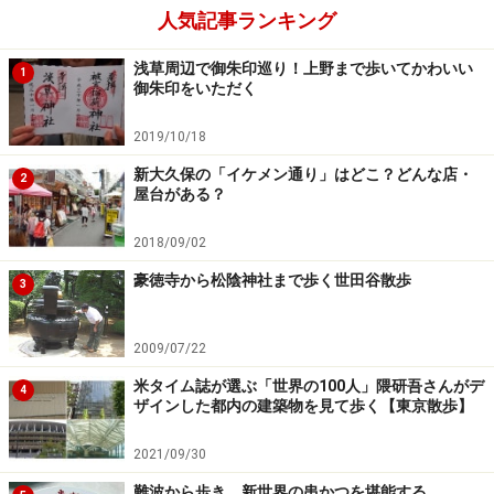
人気記事ランキング
浅草周辺で御朱印巡り！上野まで歩いてかわいい
1
御朱印をいただく
2019/10/18
新大久保の「イケメン通り」はどこ？どんな店・
2
屋台がある？
2018/09/02
小田急線豪徳寺駅を下車し、豪徳寺にて井伊直弼の墓へ
お参りし、世田谷城跡を歩き、松陰神社に至る2.6kmの
豪徳寺から松陰神社まで歩く世田谷散歩
3
コース。
2009/07/22
米タイム誌が選ぶ「世界の100人」隈研吾さんがデ
※記事内容は執筆時点のものです。最新の内容をご確認くださ
4
ザインした都内の建築物を見て歩く【東京散歩】
い。
2021/09/30
次のページへ
1
/
5
難波から歩き、新世界の串かつを堪能する