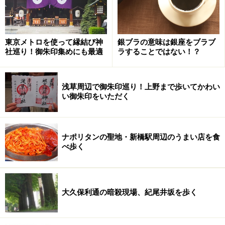
「あそこのお蕎麦屋さんはいかがですか。昭和３年の創
業らしいですよ」
と言う。ほっほー、幕末までは遡らないが、それでも昭
東京メトロを使って縁結び神
銀ブラの意味は銀座をブラブ
和３年というのは十分に古い。
社巡り！御朱印集めにも最適
ラすることではない！？
Iさんが指さす方向を見れば、ビルの一階にそのお蕎麦屋
さん「福室庵」はあった。もちろん昭和３年からこのた
たずまいではないだろう。
浅草周辺で御朱印巡り！上野まで歩いてかわい
い御朱印をいただく
創業昭和三年 福室庵
ナポリタンの聖地・新橋駅周辺のうまい店を食
べ歩く
昭和三年という年がどういう年だったのか。それまでは
納税額によって制限されていたが、この年衆議院選挙よ
り、２５歳以上の男子に選挙権が与えられた初の選挙が
行われた。また、モボ、モガといった男女がダンスホー
大久保利通の暗殺現場、紀尾井坂を歩く
ルやカフェなどに登場したのもこの頃だ。そんな年、こ
こ豪徳寺にこのお蕎麦屋さんは誕生した。なんだか歴史