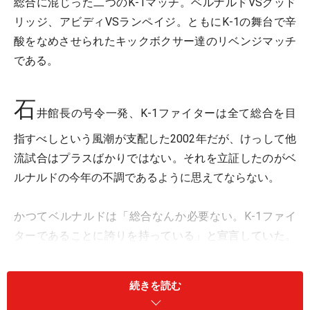
総合に混じった二つのK-1マッチ。ベルナルドVSグッド
リッジ、アビディVSランペイジ。ともにK-1の舞台で辛
酸をなめさせられたキックボクサー達のリベンジマッチ
である。
石
井館長の号令一発、K-1ファイターは全て総合を目
指すべしという風潮が支配した2002年だが、けっして他
流試合はプラスばかりではない。それを立証したのがベ
ルナルドの今年の不調であるように思えてならない。
かつてベルナルドは「総合なんか必要ない。K-1ファイ
ターであることに誇りを持っている」と宣言していた。
しかし、いきなり無縁のはずの闘いに駆りだされたベル
ナルドは、短期間の付け焼き刃な練習で去年の猪木祭り
続きを読む
に参戦。無意味としか言い様のない高田延彦戦で無様な