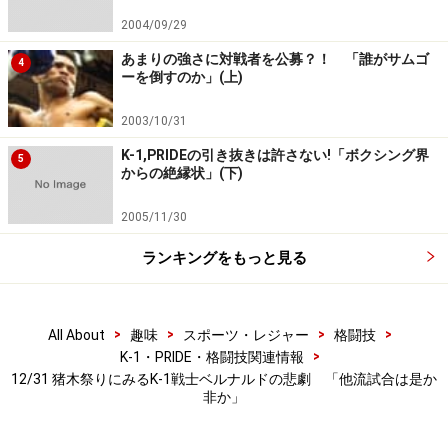
こなせるかどうか？ 大きな疑問符を残したリベンジマ
2004/09/29
ッチだった。
あまりの強さに対戦者を公募？！ 「誰がサムゴ
4
ーを倒すのか」(上)
2003/10/31
K-1,PRIDEの引き抜きは許さない!「ボクシング界
5
からの絶縁状」(下)
2005/11/30
ランキングをもっと見る
>
>
>
>
All About
趣味
スポーツ・レジャー
格闘技
>
K-1・PRIDE・格闘技関連情報
12/31 猪木祭りにみるK-1戦士ベルナルドの悲劇 「他流試合は是か
非か」
※記事内容は執筆時点のものです。最新の内容をご確認くださ
い。