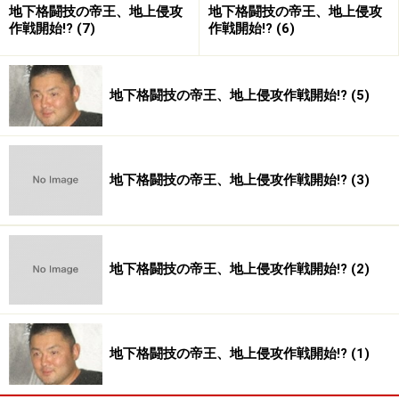
踏みにじられる怒りから出ているのだ。技術の攻防の中
地下格闘技の帝王、地上侵攻
地下格闘技の帝王、地上侵攻
作戦開始!? (7)
作戦開始!? (6)
で、芸術をくみたてるアーチストを持って任じるミスタ
ーパーフェクトにすれば、その存在を根本から否定され
ている事になる。対サップでも頑固に自分流を貫き通し
地下格闘技の帝王、地上侵攻作戦開始!? (5)
て二度とも敗れたホーストだが、結果的にはそのサップ
の故障を誘発して四度目の世界王者に輝いたのは、彼の
「頑固さ」ゆえであった気がする。やはり格闘技に本当
に必要な物は、ハートの強靱さなのかもしれない。
地下格闘技の帝王、地上侵攻作戦開始!? (3)
それと比べるとベルナルドはハートの強い選手ではな
い。信仰心の篤さは逆に言えば寄り掛かる偶像を求める
地下格闘技の帝王、地上侵攻作戦開始!? (2)
心理だし、私生活での人間関係もしばしばリングに影響
を与える。離婚や、トレーナーのスティーブとの別離な
ど、トラブルがあるたびに彼は別人の様に弱くなる。
地下格闘技の帝王、地上侵攻作戦開始!? (1)
元々相手のプレッシャーに下がる癖はあったが、この総
合系連戦で抜き難い恐怖症に拡大されてしまったとした