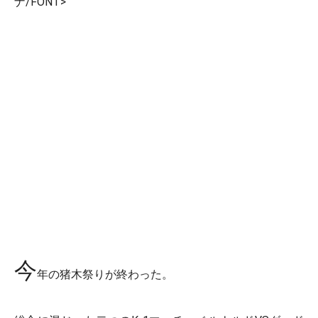
ナ/FONT>
第4試合 K-1ルール 3分3R
×ゲーリー・グッドリッジ（フリー）
○マイク・ベルナルド（レオナルド・ボクシング・ジム）
1R 2'21" KO
今
年の猪木祭りが終わった。