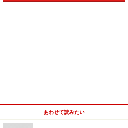
戦いぶりを晒した。元々ベルナルドはボクシングベース
の選手である。基本的にパンチの距離感で勝負を進めた
時に強さを発揮する。そんな彼がタックルありの距離で
闘えるわけもないし、強いパンチも打てるわけがない。
また対総合系選手では、クリンチで止まらない総合系特
有の突進力がある問題となる。首相撲がご法度のK-1フ
ァイターはクリンチになれば、立って待つ。両手を広げ
「早くブレイクしろよ」とばかりに棒立ちでいる姿もよ
く見る。
だが総合のファイターは相手を押し倒してナンボの商売
である。組んだ後、ひたすら相手を押し倒すために突進
してくる。前に出るスピードも圧力も違う。当然、そん
あわせて読みたい
な選手を相手にしたら、K-1の感覚は通じない。その
上、下手をすれば崩れた後から、反則のパンチが雨あら