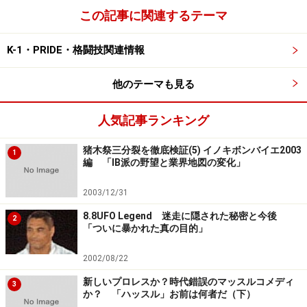
ら、まさにそれは「他流試合の弊害」である。
この記事に関連するテーマ
K-1・PRIDE・格闘技関連情報
で
は、今回猪木祭りでのベルナルドの戦いぶりはどう
他のテーマも見る
だろう？
人気記事ランキング
前回遮二無二突進してくるグッドリッジの突進に押しま
猪木祭三分裂を徹底検証(5) イノキボンバイエ2003
1
くられた反省か、今回は、下がってのカウンターでKO勝
編 「IB派の野望と業界地図の変化」
利を得ている。結果だけ見れば、十分課題を整理した末
2003/12/31
の勝利だが、安易に下がる癖を身に付けた代価は、きっ
とこれからの彼の戦いに悪影響を残す予感がある。本当
8.8UFO Legend 迷走に隠された秘密と今後
2
「ついに暴かれた真の目的」
に技術のあるK-1ファイターと対戦すればわかることだ
が、カウンター狙いで下がる相手に、その隙をあたえず
2002/08/22
に畳み込むことの出来る選手が揃っている。はたして、
新しいプロレスか？時代錯誤のマッスルコメディ
3
不器用なベルナルドが、再度そこでスタイルチェンジを
か？ 「ハッスル」お前は何者だ（下）