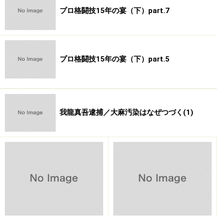
れと降ってくる恐れすらある。実際ボブ・サップは、グ
プロ格闘技15年の宴（下）part.7
ラウンドに崩れた中迫にパンチの雨を降らせ、踏み付け
までやっている。総合出身でも、空手家のシュルトなど
は、ルールにあわせて技術を切り替えるが、グッドリッ
ジやランペイジは、グローブが違う程度の認識で参戦し
プロ格闘技15年の宴（下）part.5
てきている選手である。
そんな相手と戦わされたら、K-1ルールであろうが感覚
は完全に狂ってしまう。スタンドのコンビネーション
我龍真吾逮捕／大麻汚染はなぜつづく(1)
は、距離からステップワーク、コンビネーションの強
弱、視線と細かい技術を精密機械のようにして組み立て
ていくものである。
ホ
ーストが「彼には技術がない」とサップを悪しざま
にののしる気持ちは、そういう組み立てを、問答無用に