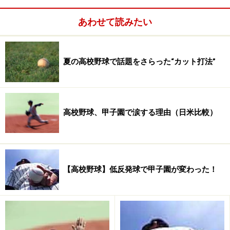
今後の野球界を背負って立つ逸材だろう。とくに斎藤の
あわせて読みたい
スター性はグンを抜く。少し前は早慶戦でもガラガラだ
った神宮球場をたった1人で満員にしてしまうのだか
ら、その魅力は計り知れない。プロ入りするかはわから
夏の高校野球で話題をさらった“カット打法”
ないが、肩、ヒジに故障なく大学生活を送ることができ
ればその確率は高まるだろう。
高校野球、甲子園で涙する理由（日米比較）
いずれにしてもこの甲子園という大舞台を経験した選手
は、人間的にもひと皮剥けるのは確かだろう。大学やプ
ロへ進んで成功するしないは、その人の運も大きく左右
するだろうが、あの独特な雰囲気の中、たぶん、初めて
【高校野球】低反発球で甲子園が変わった！
全国から注目されてプレーできたことで、「自分はやれ
る」と思うようになる。一説には東大へ入るより難しい
といわれる甲子園出場を果たした選手は、自分の中にか
け替えのない自信という「宝物」を手に入れるのだ。