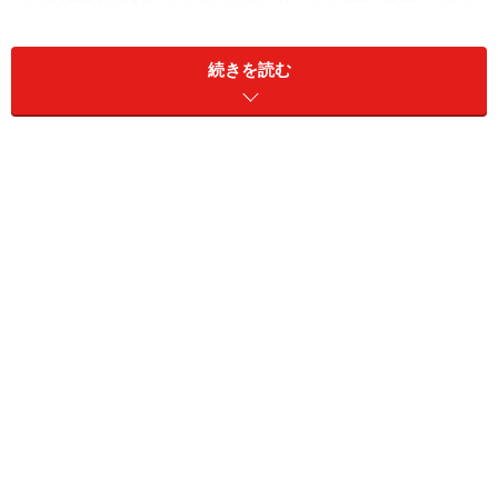
を追いかけるしかなかった。
続きを読む
1980年前半その頃、やけにスター選手がいた。蔦監督率
いる”やまびこ打線”の徳島・池田高校でエースだった水
野雄仁（元巨人）、PL学園の桑田真澄、清原和博のKKコ
ンビ、Y校（横浜市立横浜商業高等学校）の三浦将明
（元中日）や東北高の佐々木（元横浜・シアトルマリナ
ーズ）、中京の野中徹博（元阪急ほか）、紀藤真琴（元
広島ほか）など挙げれば切りがない。すでに20年以上も
前のことながら、今だに現役を続けている清原と桑田に
は頭が下がる。
とはいえ、近年もスターが生まれていないわけではな
い。早実から早大に進んだ”ハンカチ王子”こと斎藤祐樹
投手、今年、大阪桐蔭から日本ハム入りした中田翔内野
手に仙台育英からヤクルト入りした佐藤由規投手らは、