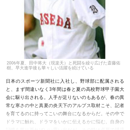
2006年夏、田中将大（現楽天）と死闘を繰り広げた斎藤佑
樹。早大進学後も華々しい活躍を続けている
日本のスポーツ新聞社に入社し、野球部に配属される
と、まず間違いなく3年間は春と夏の高校野球甲子園大
会に駆り出される。人手が足りないのもあるが、春の異
常な寒さの中と真夏の炎天下のアルプス取材こそ、記者
を育てるのに持ってこいの舞台になるからだ。その中で
ドラマに触れ、ドラマをいかに伝えるかに悩む。自身の
記憶を振り返ればいい思い出だが、その時は必死で球児