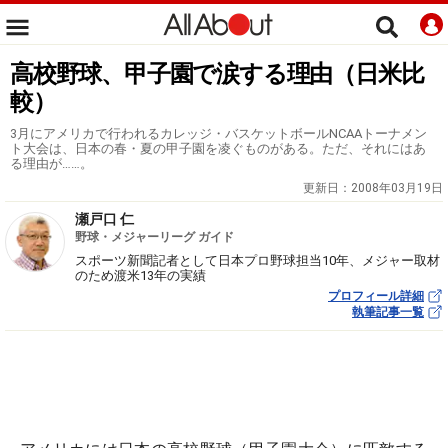
高校野球、甲子園で涙する理由（日米比
較）
3月にアメリカで行われるカレッジ・バスケットボールNCAAトーナメン
ト大会は、日本の春・夏の甲子園を凌ぐものがある。ただ、それにはあ
る理由が……。
更新日：
2008年03月19日
瀬戸口 仁
野球・メジャーリーグ ガイド
スポーツ新聞記者として日本プロ野球担当10年、メジャー取材
のため渡米13年の実績
プロフィール詳細
執筆記事一覧