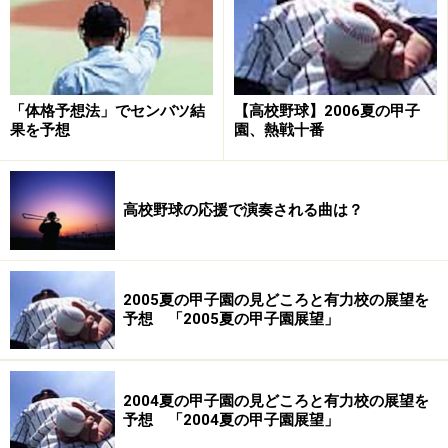
>>
アメリカで甲子園に替わるものとは？
>>
※記事内容は執筆時点のものです。最新の内容をご確認くださ
い。
「体格予想法」でセンバツ結
【高校野球】2006夏の甲子
果を予想
園、熱戦十番
次のページへ
1
/
2
高校野球の応援で演奏される曲は？
2005夏の甲子園の見どころと有力校の展望を
予想 「2005夏の甲子園展望」
2004夏の甲子園の見どころと有力校の展望を
予想 「2004夏の甲子園展望」