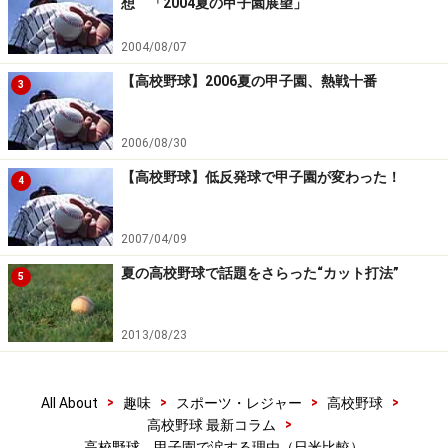
想 「2004夏の甲子園展望」
2004/08/07
【高校野球】2006夏の甲子園、熱戦十番
3
2006/08/30
【高校野球】低反発球で甲子園が変わった！
4
2007/04/09
夏の高校野球で話題をさらった“カット打法”
5
2013/08/23
>
>
>
>
All About
趣味
スポーツ・レジャー
高校野球
>
高校野球 最新コラム
高校野球、甲子園で涙する理由（日米比較）